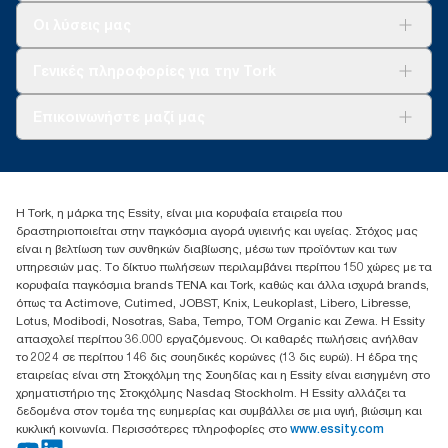
Λύσεις
Οι λύσεις μας
Βιωσιμότητα
Tork Clean Care
AD-a-Glance
Γενικές πληροφορίες για την Tork
Σχετικά με εμάς
Επικοινωνήστε μαζί μας
Ιστορίες επιτυχίας
torkcontact@essity.com
+302102705722
Essity Hellas A.E
Η Tork, η μάρκα της Essity, είναι μια κορυφαία εταιρεία που
17th klm.National Road Athens-Lamia &2 Kalamatas
δραστηριοποιείται στην παγκόσμια αγορά υγιεινής και υγείας. Στόχος μας
14564 N.Kifissia, Athens-Greece
είναι η βελτίωση των συνθηκών διαβίωσης, μέσω των προϊόντων και των
Mob: +306932474930 (για Ελλάδα & Κύπρο)
υπηρεσιών μας. Το δίκτυο πωλήσεων περιλαμβάνει περίπου 150 χώρες με τα
κορυφαία παγκόσμια brands TENA και Tork, καθώς και άλλα ισχυρά brands,
όπως τα Actimove, Cutimed, JOBST, Knix, Leukoplast, Libero, Libresse,
Lotus, Modibodi, Nosotras, Saba, Tempo, TOM Organic και Zewa. Η Essity
απασχολεί περίπου 36.000 εργαζόμενους. Οι καθαρές πωλήσεις ανήλθαν
το 2024 σε περίπου 146 δις σουηδικές κορώνες (13 δις ευρώ). Η έδρα της
εταιρείας είναι στη Στοκχόλμη της Σουηδίας και η Essity είναι εισηγμένη στο
χρηματιστήριο της Στοκχόλμης Nasdaq Stockholm. Η Essity αλλάζει τα
δεδομένα στον τομέα της ευημερίας και συμβάλλει σε μια υγιή, βιώσιμη και
κυκλική κοινωνία. Περισσότερες πληροφορίες στο
www.essity.com