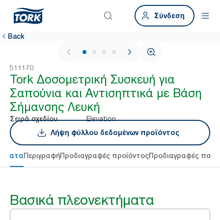
Σύνδεση
Back
1 / 4
511170
Tork Δοσομετρική Συσκευή για
Σαπούνια και Αντισηπτικά με Βάση
Σήμανσης Λευκή
Elevation
Σειρά σχεδίου
Λήψη φύλλου δεδομένων προϊόντος
τήματα
Περιγραφή
Προδιαγραφές προϊόντος
Προδιαγραφές παρ
Βασικά πλεονεκτήματα