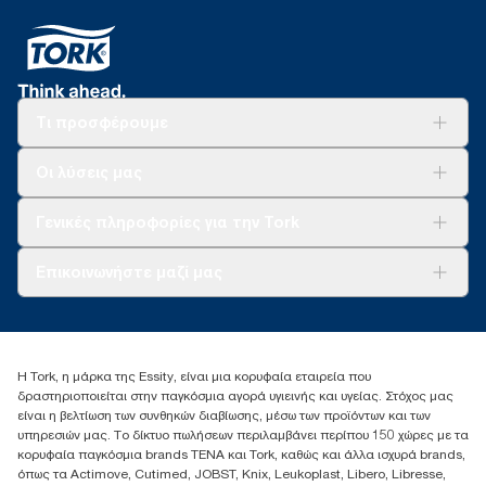
Τι προσφέρουμε
Λύσεις
Οι λύσεις μας
Βιωσιμότητα
Tork Clean Care
AD-a-Glance
Γενικές πληροφορίες για την Tork
Σχετικά με εμάς
Επικοινωνήστε μαζί μας
Ιστορίες επιτυχίας
torkcontact@essity.com
+302102705722
Essity Hellas A.E
Η Tork, η μάρκα της Essity, είναι μια κορυφαία εταιρεία που
17th klm.National Road Athens-Lamia &2 Kalamatas
δραστηριοποιείται στην παγκόσμια αγορά υγιεινής και υγείας. Στόχος μας
14564 N.Kifissia, Athens-Greece
είναι η βελτίωση των συνθηκών διαβίωσης, μέσω των προϊόντων και των
Mob: +306932474930 (για Ελλάδα & Κύπρο)
υπηρεσιών μας. Το δίκτυο πωλήσεων περιλαμβάνει περίπου 150 χώρες με τα
κορυφαία παγκόσμια brands TENA και Tork, καθώς και άλλα ισχυρά brands,
όπως τα Actimove, Cutimed, JOBST, Knix, Leukoplast, Libero, Libresse,