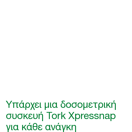
ομαλή
Αυξήστε την αποτελεσματικότητά σας, προωθήστε την υγιεινή και
μειώστε τα απορρίμματα με ένα σύστημα δοσομετρικής συσκευής
χαρτοπετσετών κατάλληλο για κάθε σας ανάγκη. Με το Tork
Xpressnap® εξοικονομείτε χρόνο και προσθέτετε αξία στην
επιχείρησή σας.
Υπάρχει μια δοσομετρική
συσκευή Tork Xpressnap
για κάθε ανάγκη