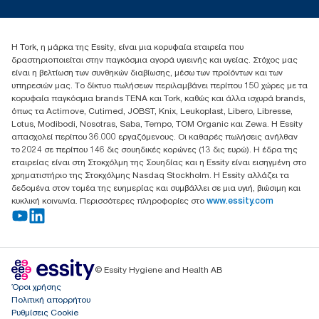
torkcontact@essity.com
+302102705722
Essity Hellas A.E
Η Tork, η μάρκα της Essity, είναι μια κορυφαία εταιρεία που
17th klm.National Road Athens-Lamia &2 Kalamatas
δραστηριοποιείται στην παγκόσμια αγορά υγιεινής και υγείας. Στόχος μας
14564 N.Kifissia, Athens-Greece
είναι η βελτίωση των συνθηκών διαβίωσης, μέσω των προϊόντων και των
Mob: +306932474930 (για Ελλάδα & Κύπρο)
υπηρεσιών μας. Το δίκτυο πωλήσεων περιλαμβάνει περίπου 150 χώρες με τα
κορυφαία παγκόσμια brands TENA και Tork, καθώς και άλλα ισχυρά brands,
όπως τα Actimove, Cutimed, JOBST, Knix, Leukoplast, Libero, Libresse,
Lotus, Modibodi, Nosotras, Saba, Tempo, TOM Organic και Zewa. Η Essity
απασχολεί περίπου 36.000 εργαζόμενους. Οι καθαρές πωλήσεις ανήλθαν
το 2024 σε περίπου 146 δις σουηδικές κορώνες (13 δις ευρώ). Η έδρα της
εταιρείας είναι στη Στοκχόλμη της Σουηδίας και η Essity είναι εισηγμένη στο
χρηματιστήριο της Στοκχόλμης Nasdaq Stockholm. Η Essity αλλάζει τα
δεδομένα στον τομέα της ευημερίας και συμβάλλει σε μια υγιή, βιώσιμη και
κυκλική κοινωνία. Περισσότερες πληροφορίες στο
www.essity.com
© Essity Hygiene and Health AB
Όροι χρήσης
Πολιτική απορρήτου
Ρυθμίσεις Cookie