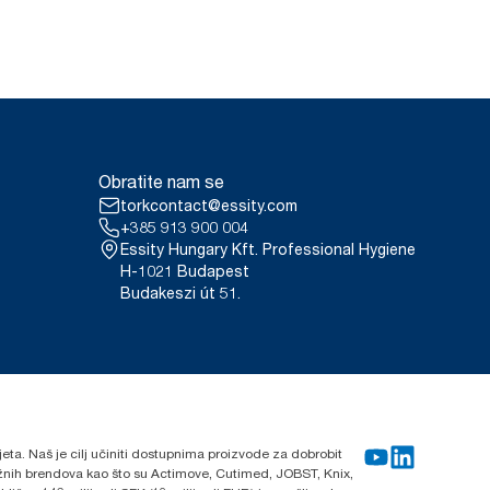
Obratite nam se
torkcontact@essity.com
+385 913 900 004
Essity Hungary Kft. Professional Hygiene
H-1021 Budapest
Budakeszi út 51.
ijeta. Naš je cilj učiniti dostupnima proizvode za dobrobit
nažnih brendova kao što su Actimove, Cutimed, JOBST, Knix,