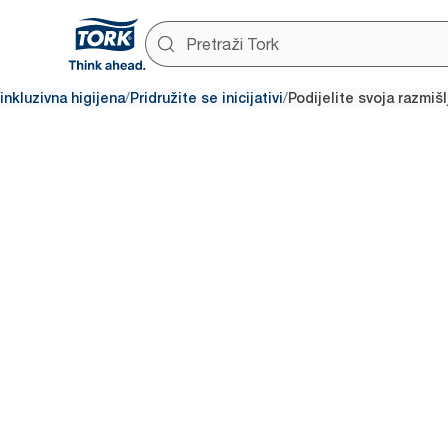
/
/
inkluzivna higijena
Pridružite se inicijativi
Podijelite svoja razmišl
Podijelite svoja
razmišlj
Jeste li se vi ili netko blizak v