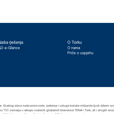
Naša rješenja
O Torku
AD-a-Glance
O nama
Priče o uspjehu
lje. Svakog dana naše proizvode, rješenja i usluge koriste milijarde ljudi diljem sv
oko 150 zemalja u sklopu vodećih globalnih brendova TENA i Tork, ali i drugih s