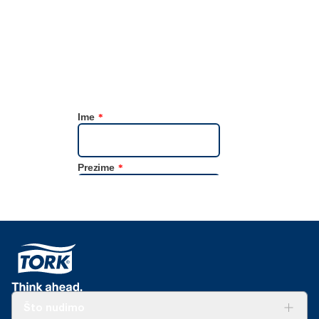
pomoću alata za podatke Tork Focus4 održivost.
Što nudimo