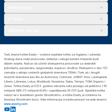
Rješenja
Naša rješenja
Održivost
Tork Clean Care
AD-a-Glance
O Torku
O nama
Obratite nam se
Priče o uspjehu
torkcontact@essity.com
+385 913 900 004
Essity Hungary Kft. Professional Hygiene
Tork, brend tvrtke Essity – vodeće svjetske tvrtke za higijenu i zdravlje.
H-1021 Budapest
Svakog dana naše proizvode, rješenja i usluge koriste milijarde ljudi
Budakeszi út 51.
diljem svijeta. Naš je cilj učiniti dostupnima proizvode za dobrobit
potrošača, pacijenata, njegovatelja, kupaca i društva. Poslujemo u oko 150
zemalja u sklopu vodećih globalnih brendova TENA i Tork, ali i drugih
snažnih brendova kao što su Actimove, Cutimed, JOBST, Knix, Leukoplast,
Libero, Libresse, Lotus, Modibodi, Nosotras, Saba, Tempo, TOM Organic i
Zewa. Tvrtka Essity je 2024. godine ostvarila neto prodaju od približno 146
milijardi SEK (13 milijardi EUR) i zapošljavala 36.000 ljudi. Sjedište tvrtke
nalazi se u švedskom gradu Stockholmu, a tvrtka Essity je izlistana na
Nasdaq Stockholm burzi. Više informacija možete pronaći na web stranici
www.essity.com