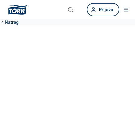
Prijava
Natrag
Alat za podatke
o održivosti
Pristupite pouzdanim, jednostavnim podacima o održivosti