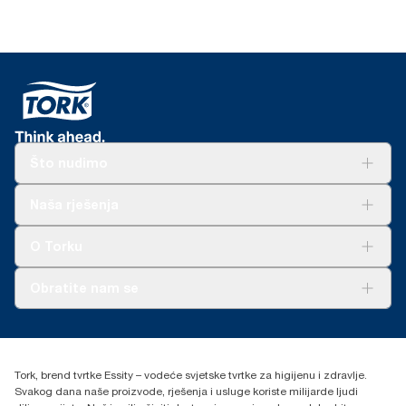
Što nudimo
Rješenja
Naša rješenja
Održivost
Tork Clean Care
AD-a-Glance
O Torku
O nama
Obratite nam se
Priče o uspjehu
torkcontact@essity.com
+385 913 900 004
Essity Hungary Kft. Professional Hygiene
Tork, brend tvrtke Essity – vodeće svjetske tvrtke za higijenu i zdravlje.
H-1021 Budapest
Svakog dana naše proizvode, rješenja i usluge koriste milijarde ljudi
Budakeszi út 51.