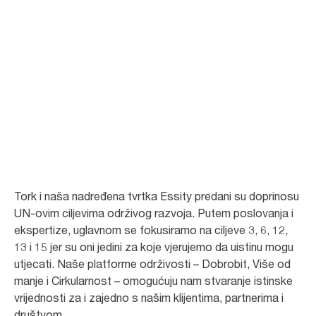
UN-ovi ciljevi
održivog razvoja
Odlučni smo u razvoju proizvoda i rješenja koji upotrebljavaju manje
resursa i uklapaju se u kružno društvo kako bismo doprinijeli UN-ovim
ciljevima održivog razvoja.
Tork i naša nadređena tvrtka Essity predani su doprinosu
UN-ovim ciljevima održivog razvoja. Putem poslovanja i
ekspertize, uglavnom se fokusiramo na ciljeve 3, 6, 12,
13 i 15 jer su oni jedini za koje vjerujemo da uistinu mogu
utjecati. Naše platforme održivosti – Dobrobit, Više od
manje i Cirkularnost – omogućuju nam stvaranje istinske
vrijednosti za i zajedno s našim klijentima, partnerima i
društvom.