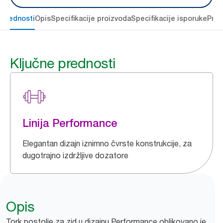
 prednosti
Opis
Specifikacije proizvoda
Specifikacije isporuke
Preu
Ključne prednosti
Linija Performance
Elegantan dizajn iznimno čvrste konstrukcije, za
dugotrajno izdržljive dozatore
Opis
Tork postolje za zid u dizajnu Performance oblikovano je