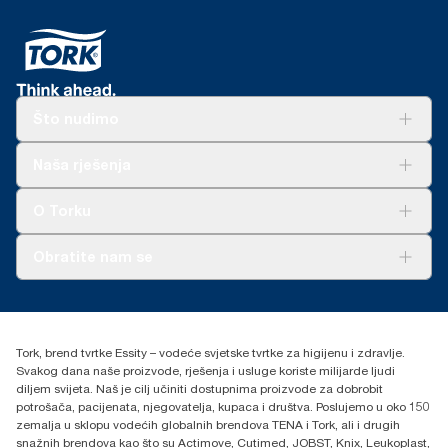
Što nudimo
Rješenja
Naša rješenja
Održivost
Tork Clean Care
AD-a-Glance
O Torku
O nama
Obratite nam se
Priče o uspjehu
torkcontact@essity.com
+385 913 900 004
Essity Hungary Kft. Professional Hygiene
Tork, brend tvrtke Essity – vodeće svjetske tvrtke za higijenu i zdravlje.
H-1021 Budapest
Svakog dana naše proizvode, rješenja i usluge koriste milijarde ljudi
Budakeszi út 51.
diljem svijeta. Naš je cilj učiniti dostupnima proizvode za dobrobit
potrošača, pacijenata, njegovatelja, kupaca i društva. Poslujemo u oko 150
zemalja u sklopu vodećih globalnih brendova TENA i Tork, ali i drugih
snažnih brendova kao što su Actimove, Cutimed, JOBST, Knix, Leukoplast,