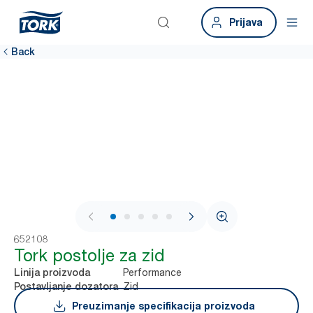
Prijava
Back
1 / 7
652108
Tork postolje za zid
Performance
Linija proizvoda
Zid
Postavljanje dozatora
Preuzimanje specifikacija proizvoda