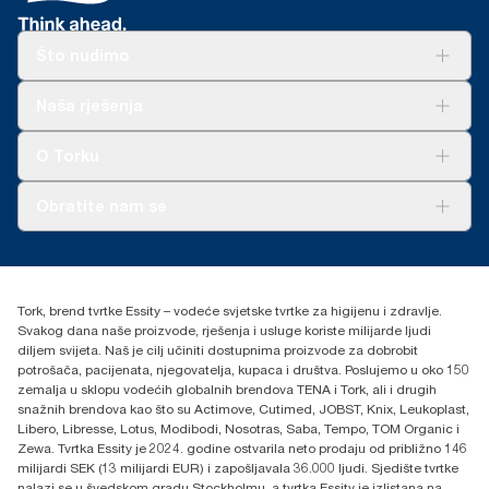
Što nudimo
Rješenja
Naša rješenja
Održivost
Tork Clean Care
AD-a-Glance
O Torku
O nama
Obratite nam se
Priče o uspjehu
torkcontact@essity.com
+385 913 900 004
Essity Hungary Kft. Professional Hygiene
Tork, brend tvrtke Essity – vodeće svjetske tvrtke za higijenu i zdravlje.
H-1021 Budapest
Svakog dana naše proizvode, rješenja i usluge koriste milijarde ljudi
Budakeszi út 51.
diljem svijeta. Naš je cilj učiniti dostupnima proizvode za dobrobit
potrošača, pacijenata, njegovatelja, kupaca i društva. Poslujemo u oko 150
zemalja u sklopu vodećih globalnih brendova TENA i Tork, ali i drugih
snažnih brendova kao što su Actimove, Cutimed, JOBST, Knix, Leukoplast,
Libero, Libresse, Lotus, Modibodi, Nosotras, Saba, Tempo, TOM Organic i
Zewa. Tvrtka Essity je 2024. godine ostvarila neto prodaju od približno 146
milijardi SEK (13 milijardi EUR) i zapošljavala 36.000 ljudi. Sjedište tvrtke
nalazi se u švedskom gradu Stockholmu, a tvrtka Essity je izlistana na