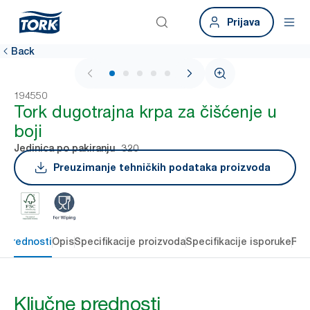
Prijava
Back
1 / 5
194550
Tork dugotrajna krpa za čišćenje u
boji
320
Jedinica po pakiranju
Preuzimanje tehničkih podataka proizvoda
e prednosti
Opis
Specifikacije proizvoda
Specifikacije isporuke
Res
Ključne prednosti