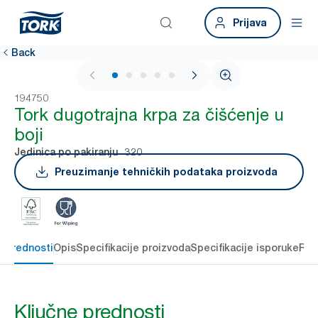
Prijava
Back
1 / 5
194750
Tork dugotrajna krpa za čišćenje u
boji
320
Jedinica po pakiranju
Preuzimanje tehničkih podataka proizvoda
e prednosti
Opis
Specifikacije proizvoda
Specifikacije isporuke
Res
Ključne prednosti