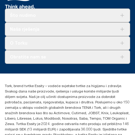
Što nudimo
Rješenja
Naša rješenja
Održivost
Tork Clean Care
AD-a-Glance
O Torku
O nama
Obratite nam se
Priče o uspjehu
torkcontact@essity.com
+385 913 900 004
Essity Hungary Kft. Professional Hygiene
Tork, brend tvrtke Essity – vodeće svjetske tvrtke za higijenu i zdravlje.
H-1021 Budapest
Svakog dana naše proizvode, rješenja i usluge koriste milijarde ljudi
Budakeszi út 51.
diljem svijeta. Naš je cilj učiniti dostupnima proizvode za dobrobit
potrošača, pacijenata, njegovatelja, kupaca i društva. Poslujemo u oko 150
zemalja u sklopu vodećih globalnih brendova TENA i Tork, ali i drugih
snažnih brendova kao što su Actimove, Cutimed, JOBST, Knix, Leukoplast,
Libero, Libresse, Lotus, Modibodi, Nosotras, Saba, Tempo, TOM Organic i
Zewa. Tvrtka Essity je 2024. godine ostvarila neto prodaju od približno 146
milijardi SEK (13 milijardi EUR) i zapošljavala 36.000 ljudi. Sjedište tvrtke
nalazi se u švedskom gradu Stockholmu, a tvrtka Essity je izlistana na