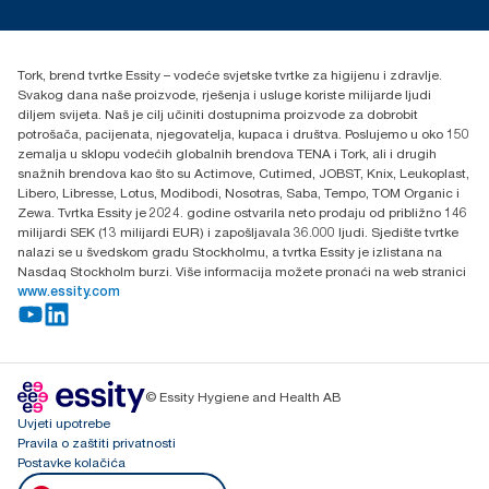
torkcontact@essity.com
+385 913 900 004
Essity Hungary Kft. Professional Hygiene
Tork, brend tvrtke Essity – vodeće svjetske tvrtke za higijenu i zdravlje.
H-1021 Budapest
Svakog dana naše proizvode, rješenja i usluge koriste milijarde ljudi
Budakeszi út 51.
diljem svijeta. Naš je cilj učiniti dostupnima proizvode za dobrobit
potrošača, pacijenata, njegovatelja, kupaca i društva. Poslujemo u oko 150
zemalja u sklopu vodećih globalnih brendova TENA i Tork, ali i drugih
snažnih brendova kao što su Actimove, Cutimed, JOBST, Knix, Leukoplast,
Libero, Libresse, Lotus, Modibodi, Nosotras, Saba, Tempo, TOM Organic i
Zewa. Tvrtka Essity je 2024. godine ostvarila neto prodaju od približno 146
milijardi SEK (13 milijardi EUR) i zapošljavala 36.000 ljudi. Sjedište tvrtke
nalazi se u švedskom gradu Stockholmu, a tvrtka Essity je izlistana na
Nasdaq Stockholm burzi. Više informacija možete pronaći na web stranici
www.essity.com
© Essity Hygiene and Health AB
Uvjeti upotrebe
Pravila o zaštiti privatnosti
Postavke kolačića