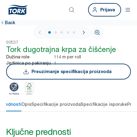
Prijava
Back
1 / 6
90537
Tork dugotrajna krpa za čišćenje
114 m per roll
Dužina role
1
Jedinica po pakiranju
Preuzimanje specifikacija proizvoda
 prednosti
Opis
Specifikacije proizvoda
Specifikacije isporuke
Preu
Ključne prednosti