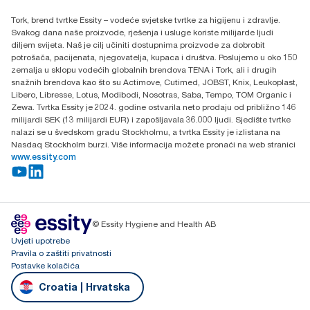
Essity Hungary Kft. Professional Hygiene
Tork, brend tvrtke Essity – vodeće svjetske tvrtke za higijenu i zdravlje.
H-1021 Budapest
Svakog dana naše proizvode, rješenja i usluge koriste milijarde ljudi
Budakeszi út 51.
diljem svijeta. Naš je cilj učiniti dostupnima proizvode za dobrobit
potrošača, pacijenata, njegovatelja, kupaca i društva. Poslujemo u oko 150
zemalja u sklopu vodećih globalnih brendova TENA i Tork, ali i drugih
snažnih brendova kao što su Actimove, Cutimed, JOBST, Knix, Leukoplast,
Libero, Libresse, Lotus, Modibodi, Nosotras, Saba, Tempo, TOM Organic i
Zewa. Tvrtka Essity je 2024. godine ostvarila neto prodaju od približno 146
milijardi SEK (13 milijardi EUR) i zapošljavala 36.000 ljudi. Sjedište tvrtke
nalazi se u švedskom gradu Stockholmu, a tvrtka Essity je izlistana na
Nasdaq Stockholm burzi. Više informacija možete pronaći na web stranici
www.essity.com
© Essity Hygiene and Health AB
Uvjeti upotrebe
Pravila o zaštiti privatnosti
Postavke kolačića
Croatia | Hrvatska