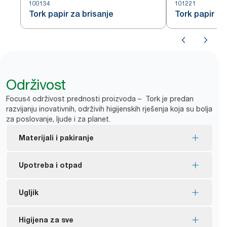
100134
101221
Tork papir za brisanje
Tork papir za
Održivost
Focus4 održivost prednosti proizvoda – Tork je predan
razvijanju inovativnih, održivih higijenskih rješenja koja su bolja
za poslovanje, ljude i za planet.
Materijali i pakiranje
Oznaka FSC® – proizvod je izrađen od vlakana iz
Upotreba i otpad
odgovorno upravljanih izvora.
Većina asortimana certificirano je EU eko-
Doziranje pojedinačnog lista za kontroliranu
Ugljik
naljepnicom – smanjen utjecaj na okoliš tijekom
*
potrošnju štedi do 37 % papira.
*
životnog ciklusa proizvoda.
Ugljično neutralni certificirani dozatori –
Higijena za sve
*
Statistika internog istraživanja provedenog tijekom 4 tjedna.
Dio asortimana je s pakiranjem izrađenim od