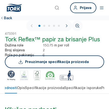
Prijava
Back
1 / 6
473391
Tork Reflex™ papir za brisanje Plus
150.75 m per roll
Dužina role
2
Broj slojeva
6
Rola po pakiranju
Preuzimanje specifikacija proizvoda
 prednosti
Opis
Specifikacije proizvoda
Specifikacije isporuke
Preu