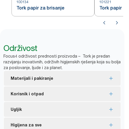
100134
101221
Tork papir za brisanje
Tork papir za
Održivost
Focus4 održivost prednosti proizvoda – Tork je predan
razvijanju inovativnih, održivih higijenskih rješenja koja su bolja
za poslovanje, ljude i za planet.
Materijali i pakiranje
Oznaka FSC® – proizvod je izrađen od vlakana iz
Korisnik i otpad
odgovorno upravljanih izvora.
Većina asortimana certificirano je EU eko-
Doziranje pojedinačnog lista za kontroliranu
Ugljik
naljepnicom – smanjen utjecaj na okoliš tijekom
*
potrošnju štedi do 37 % papira.
*
životnog ciklusa proizvoda.
Ugljično neutralni certificirani dozatori –
Higijena za sve
*
Statistika internog istraživanja provedenog tijekom 4 tjedna.
Dio asortimana je s pakiranjem izrađenim od