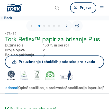
Prijava
Back
1 / 6
473472
Tork Reflex™ papir za brisanje Plus
150.75 m per roll
Dužina role
2
Broj slojeva
6
Rola po pakiranju
Preuzimanje tehničkih podataka proizvoda
e prednosti
Opis
Specifikacije proizvoda
Specifikacije isporuke
Res