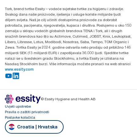
Essity Hungary Kft. Professional Hygiene
Tork, brend tvrtke Essity – vodeće svjetske tvrtke za higijenu i zdravlje.
H-1021 Budapest
Svakog dana naše proizvode, rješenja i usluge koriste milijarde ljudi
Budakeszi út 51.
diljem svijeta. Naš je cilj učiniti dostupnima proizvode za dobrobit
potrošača, pacijenata, njegovatelja, kupaca i društva. Poslujemo u oko 150
zemalja u sklopu vodećih globalnih brendova TENA i Tork, ali i drugih
snažnih brendova kao što su Actimove, Cutimed, JOBST, Knix, Leukoplast,
Libero, Libresse, Lotus, Modibodi, Nosotras, Saba, Tempo, TOM Organic i
Zewa. Tvrtka Essity je 2024. godine ostvarila neto prodaju od približno 146
milijardi SEK (13 milijardi EUR) i zapošljavala 36.000 ljudi. Sjedište tvrtke
nalazi se u švedskom gradu Stockholmu, a tvrtka Essity je izlistana na
Nasdaq Stockholm burzi. Više informacija možete pronaći na web stranici
www.essity.com
© Essity Hygiene and Health AB
Uvjeti upotrebe
Pravila o zaštiti privatnosti
Postavke kolačića
Croatia | Hrvatska