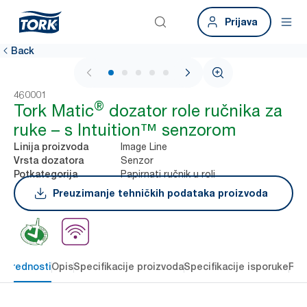
Prijava
Back
1 / 6
460001
®
Tork Matic
dozator role ručnika za
ruke – s Intuition™ senzorom
Image Line
Linija proizvoda
Senzor
Vrsta dozatora
Papirnati ručnik u roli
Potkategorija
Preuzimanje tehničkih podataka proizvoda
e prednosti
Opis
Specifikacije proizvoda
Specifikacije isporuke
Res