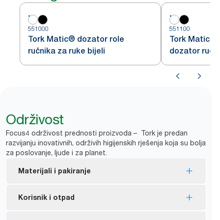
551000
551100
Tork Matic® dozator role
Tork Matic®
ručnika za ruke bijeli
dozator ručni
bijeli H1
Održivost
Focus4 održivost prednosti proizvoda – Tork je predan
razvijanju inovativnih, održivih higijenskih rješenja koja su bolja
za poslovanje, ljude i za planet.
Materijali i pakiranje
EU eko-naljepnicom certificirana ponovna punjenja
Korisnik i otpad
– smanjen utjecaj na okoliš tijekom životnog ciklusa
proizvoda.