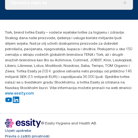
O nama
Obratite nam se
Priče o uspjehu
torkcontact@essity.com
+385 913 900 004
Essity Hungary Kft. Professional Hygiene
Tork, brend tvrtke Essity – vodeće svjetske tvrtke za higijenu i zdravlje.
H-1021 Budapest
Svakog dana naše proizvode, rješenja i usluge koriste milijarde ljudi
Budakeszi út 51.
diljem svijeta. Naš je cilj učiniti dostupnima proizvode za dobrobit
potrošača, pacijenata, njegovatelja, kupaca i društva. Poslujemo u oko 150
zemalja u sklopu vodećih globalnih brendova TENA i Tork, ali i drugih
snažnih brendova kao što su Actimove, Cutimed, JOBST, Knix, Leukoplast,
Libero, Libresse, Lotus, Modibodi, Nosotras, Saba, Tempo, TOM Organic i
Zewa. Tvrtka Essity je 2024. godine ostvarila neto prodaju od približno 146
milijardi SEK (13 milijardi EUR) i zapošljavala 36.000 ljudi. Sjedište tvrtke
nalazi se u švedskom gradu Stockholmu, a tvrtka Essity je izlistana na
Nasdaq Stockholm burzi. Više informacija možete pronaći na web stranici
www.essity.com
© Essity Hygiene and Health AB
Uvjeti upotrebe
Pravila o zaštiti privatnosti