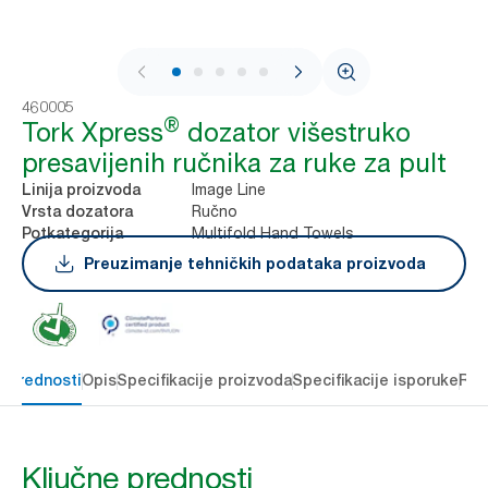
1 / 8
460005
®
Tork Xpress
dozator višestruko
presavijenih ručnika za ruke za pult
Image Line
Linija proizvoda
Ručno
Vrsta dozatora
Multifold Hand Towels
Potkategorija
Preuzimanje tehničkih podataka proizvoda
e prednosti
Opis
Specifikacije proizvoda
Specifikacije isporuke
Res
Ključne prednosti