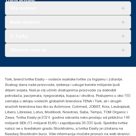
Francuske) od svibnja 2023. ClimatePartner certificirani
Što nudimo
proizvod: www.climate-id.com/9VIUDN.
*
Upotrijebljeno zajedno s artiklima 100297, 120289, 150299,
100888, 100889 i 120454
**
Odnosi se na Tork Xpress® Multifold (H2) europski asortiman
Rješenja
Naša rješenja
ponovnog punjenja po korisniku. Na osnovi pregledanih
Održivost
**
Švedsko udruženje za reumatizam potvrđuje jednostavnost
procjena životnog ciklusa (LCA) od treće strane koje pokrivaju
Tork Clean Care
upotrebe.
AD-a-Glance
sve kategorije kvalitete ponovnog punjenja u kombinaciji s
O Torku
podacima o potrošnji. Budući da su podaci prosjek sistema,
nisu namijenjeni za upotrebu u izvještavanju o ugljiku za
O nama
Obratite nam se
specifične artikle i potrošnju.
Priče o uspjehu
***
U prosjeku, u usporedbi s prosjekom cjelokupnog ugljikovog
torkcontact@essity.com
otiska Tork Xpress® Multifold (H2) ponovnog punjenja prije
+385 913 900 004
obavljanja kupnje obnovljive električne energije, verificirano i
Essity Hungary Kft. Professional Hygiene
usklađeno putem Jamstava o porijeklu, za naše radove u izradi
Tork, brend tvrtke Essity – vodeće svjetske tvrtke za higijenu i zdravlje.
H-1021 Budapest
papira. Rezultirajuće smanjenje ugljikova otiska brojčano je
Svakog dana naše proizvode, rješenja i usluge koriste milijarde ljudi
Budakeszi út 51.
izneseno u Procjeni životnog ciklusa (LCA) od početka do kraja
diljem svijeta. Naš je cilj učiniti dostupnima proizvode za dobrobit
koji je pregledala treća strana.
potrošača, pacijenata, njegovatelja, kupaca i društva. Poslujemo u oko 150
zemalja u sklopu vodećih globalnih brendova TENA i Tork, ali i drugih
snažnih brendova kao što su Actimove, Cutimed, JOBST, Knix, Leukoplast,
Libero, Libresse, Lotus, Modibodi, Nosotras, Saba, Tempo, TOM Organic i
Zewa. Tvrtka Essity je 2024. godine ostvarila neto prodaju od približno 146
milijardi SEK (13 milijardi EUR) i zapošljavala 36.000 ljudi. Sjedište tvrtke
nalazi se u švedskom gradu Stockholmu, a tvrtka Essity je izlistana na
Nasdaq Stockholm burzi. Više informacija možete pronaći na web stranici