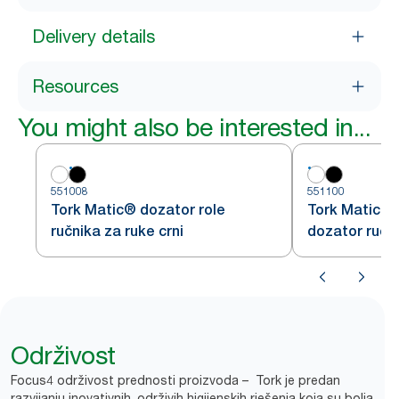
Delivery details
Resources
You might also be interested in...
551008
551100
Tork Matic® dozator role
Tork Matic®
ručnika za ruke crni
dozator ručni
bijeli H1
Održivost
Focus4 održivost prednosti proizvoda – Tork je predan
razvijanju inovativnih, održivih higijenskih rješenja koja su bolja