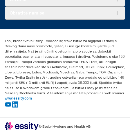
podacima o potrošnji. Budući da su podaci prosjek sistema,
nisu namijenjeni za upotrebu u izvještavanju o ugljiku za
O nama
Obratite nam se
specifične artikle i potrošnju.
Priče o uspjehu
***
U prosjeku, u usporedbi s prosjekom cjelokupnog ugljikovog
torkcontact@essity.com
otiska Tork Xpress® Multifold (H2) ponovnog punjenja prije
+385 913 900 004
obavljanja kupnje obnovljive električne energije, verificirano i
Essity Hungary Kft. Professional Hygiene
usklađeno putem Jamstava o porijeklu, za naše radove u izradi
Tork, brend tvrtke Essity – vodeće svjetske tvrtke za higijenu i zdravlje.
H-1021 Budapest
papira. Rezultirajuće smanjenje ugljikova otiska brojčano je
Svakog dana naše proizvode, rješenja i usluge koriste milijarde ljudi
Budakeszi út 51.
izneseno u Procjeni životnog ciklusa (LCA) od početka do kraja
diljem svijeta. Naš je cilj učiniti dostupnima proizvode za dobrobit
koji je pregledala treća strana.
potrošača, pacijenata, njegovatelja, kupaca i društva. Poslujemo u oko 150
zemalja u sklopu vodećih globalnih brendova TENA i Tork, ali i drugih
snažnih brendova kao što su Actimove, Cutimed, JOBST, Knix, Leukoplast,
Libero, Libresse, Lotus, Modibodi, Nosotras, Saba, Tempo, TOM Organic i
Zewa. Tvrtka Essity je 2024. godine ostvarila neto prodaju od približno 146
milijardi SEK (13 milijardi EUR) i zapošljavala 36.000 ljudi. Sjedište tvrtke
nalazi se u švedskom gradu Stockholmu, a tvrtka Essity je izlistana na
Nasdaq Stockholm burzi. Više informacija možete pronaći na web stranici
www.essity.com
© Essity Hygiene and Health AB