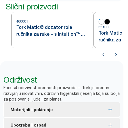
Slični proizvodi
460001
Tork Matic® dozator role
551000
Tork Matic® 
ručnika za ruke – s Intuition™
ručnika za ruk
senzorom
Održivost
Focus4 održivost prednosti proizvoda – Tork je predan
razvijanju inovativnih, održivih higijenskih rješenja koja su bolja
za poslovanje, ljude i za planet.
Materijali i pakiranje
EU eko-naljepnicom certificirana ponovna punjenja
Upotreba i otpad