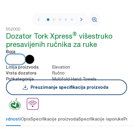
1 / 8
552000
®
Dozator Tork Xpress
višestruko
presavijenih ručnika za ruke
Boja
Elevation
Linija proizvoda
Ručno
Vrsta dozatora
Multifold Hand Towels
Potkategorija
Preuzimanje specifikacija proizvoda
 prednosti
Opis
Specifikacije proizvoda
Specifikacije isporuke
Preu