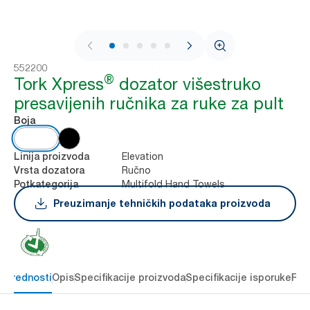
1 / 8
552200
®
Tork Xpress
dozator višestruko
presavijenih ručnika za ruke za pult
Boja
Elevation
Linija proizvoda
Ručno
Vrsta dozatora
Multifold Hand Towels
Potkategorija
Preuzimanje tehničkih podataka proizvoda
e prednosti
Opis
Specifikacije proizvoda
Specifikacije isporuke
Res