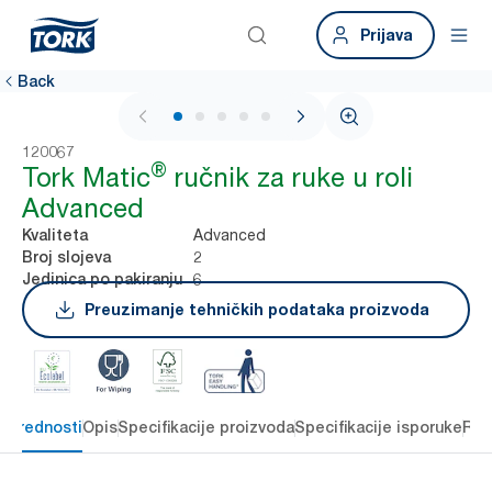
Prijava
Back
1 / 5
120067
®
Tork Matic
ručnik za ruke u roli
Advanced
Advanced
Kvaliteta
2
Broj slojeva
6
Jedinica po pakiranju
Preuzimanje tehničkih podataka proizvoda
e prednosti
Opis
Specifikacije proizvoda
Specifikacije isporuke
Res