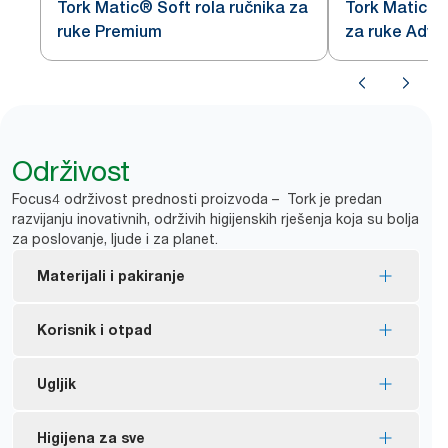
Tork Matic® Soft rola ručnika za
Tork Matic® p
ruke Premium
za ruke Adv
Održivost
Focus4 održivost prednosti proizvoda – Tork je predan
razvijanju inovativnih, održivih higijenskih rješenja koja su bolja
za poslovanje, ljude i za planet.
Materijali i pakiranje
EU eko-naljepnicom certificirana ponovna punjenja
Korisnik i otpad
– smanjen utjecaj na okoliš tijekom životnog ciklusa
proizvoda.
Jednokratno doziranje pospješuje kontrolu
Ugljik
FSC® certificirana ponovna punjenja – izrađeno od
potrošnje i smanjenje otpada.
vlakana iz odgovorno upravljanih izvora.
Prebacivanje s opcije Tork C preklop na Tork Matic
Tork Matic® od samog početka do kraja ima
Higijena za sve