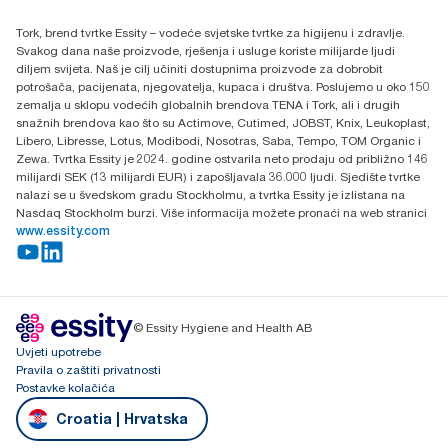
Essity Hungary Kft. Professional Hygiene
Tork, brend tvrtke Essity – vodeće svjetske tvrtke za higijenu i zdravlje.
H-1021 Budapest
Svakog dana naše proizvode, rješenja i usluge koriste milijarde ljudi
Budakeszi út 51.
diljem svijeta. Naš je cilj učiniti dostupnima proizvode za dobrobit
potrošača, pacijenata, njegovatelja, kupaca i društva. Poslujemo u oko 150
zemalja u sklopu vodećih globalnih brendova TENA i Tork, ali i drugih
snažnih brendova kao što su Actimove, Cutimed, JOBST, Knix, Leukoplast,
Libero, Libresse, Lotus, Modibodi, Nosotras, Saba, Tempo, TOM Organic i
Zewa. Tvrtka Essity je 2024. godine ostvarila neto prodaju od približno 146
milijardi SEK (13 milijardi EUR) i zapošljavala 36.000 ljudi. Sjedište tvrtke
nalazi se u švedskom gradu Stockholmu, a tvrtka Essity je izlistana na
Nasdaq Stockholm burzi. Više informacija možete pronaći na web stranici
www.essity.com
© Essity Hygiene and Health AB
Uvjeti upotrebe
Pravila o zaštiti privatnosti
Postavke kolačića
Croatia | Hrvatska