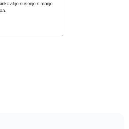
činkovitije sušenje s manje
da.