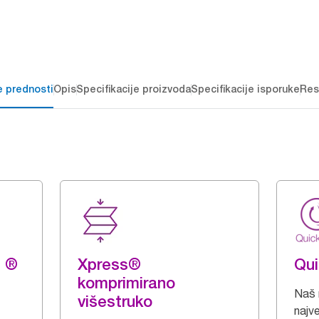
e prednosti
Opis
Specifikacije proizvoda
Specifikacije isporuke
Res
g ®
Xpress®
Qu
komprimirano
Naš n
višestruko
najv