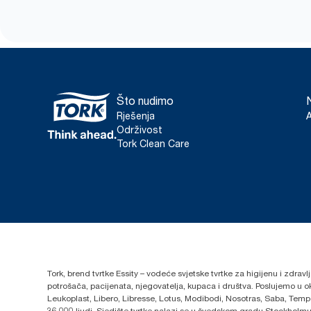
Što nudimo
Rješenja
Održivost
Tork Clean Care
Tork, brend tvrtke Essity – vodeće svjetske tvrtke za higijenu i zdrav
potrošača, pacijenata, njegovatelja, kupaca i društva. Poslujemo u 
Leukoplast, Libero, Libresse, Lotus, Modibodi, Nosotras, Saba, Tempo,
36.000 ljudi. Sjedište tvrtke nalazi se u švedskom gradu Stockholmu,