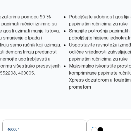
 dozatorima pomoću 50 %
Poboljšajte udobnost gostiju 
 papirnati ručnici iznimno su
papirnatim ručnicima za ruke
će gosti uzimati manje listova.
Smanjite potrošnju papirnatih 
 smanjenju otpada i
poboljšajte higijenu jednokra
diruju samo ručnik koji uzimaju.
Uspostavite ravnotežu između
kati demonstriraju predanost
odlične vrijednosti zahvaljuj
 nemojte upotrebljavati u
papirnatim ručnicima za ruke
orima višestruko presavijenih
Maksimalno iskoristite prostor
, 552208, 460005.
komprimirane papirnate ručni
Xpress dozatorom u toaletima
prometom
460004