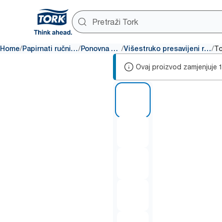
/
/
/
/
Home
Papirnati ručnici za ruke
Ponovna punjenja
Višestruko presavijeni ručnici za ruke
Ovaj proizvod zamjenjuje
1 of 7