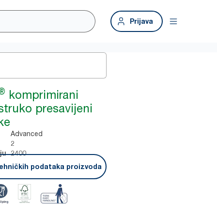
Prijava
®
komprimirani
struko presavijeni
ke
Advanced
2
2400
ju
ehničkih podataka proizvoda