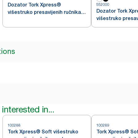
Dozator Tork Xpress®
552000
Dozator Tork Xp
višestruko presavijenih ručnika
višestruko presav
za ruke
za ruke
tions
interested in...
100288
100289
Tork Xpress® Soft višestruko
Tork Xpress® Sof