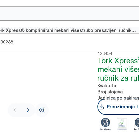
Tork Xpress® komprimirani mekani višestruko presavijeni ručnik za ruke
130288
120454
Tork Xpress
mekani više
ručnik za ru
Kvaliteta
Broj slojeva
Jedinica po pakiran
Preuzimanje t