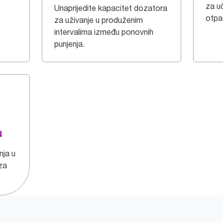
za u
Unaprijedite kapacitet dozatora
otpa
za uživanje u produženim
intervalima između ponovnih
punjenja.
u
nja u
 za