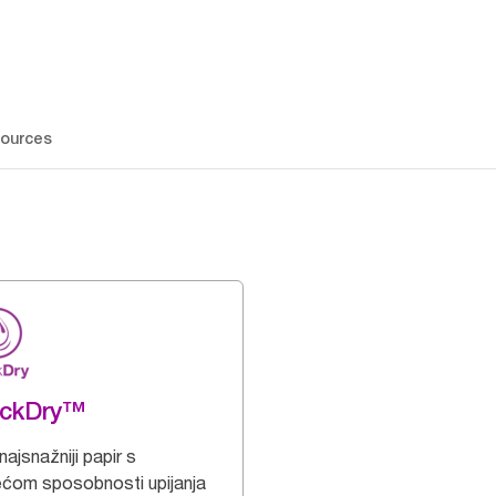
ources
ickDry™
ajsnažniji papir s
ećom sposobnosti upijanja