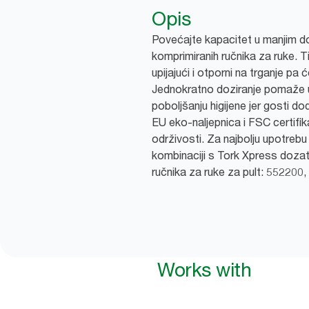
Opis
Povećajte kapacitet u manjim
komprimiranih ručnika za ruke. Ti
upijajući i otporni na trganje pa 
Jednokratno doziranje pomaže u
poboljšanju higijene jer gosti do
EU eko-naljepnica i FSC certifi
održivosti. Za najbolju upotrebu
kombinaciji s Tork Xpress dozat
ručnika za ruke za pult: 552200
Works with