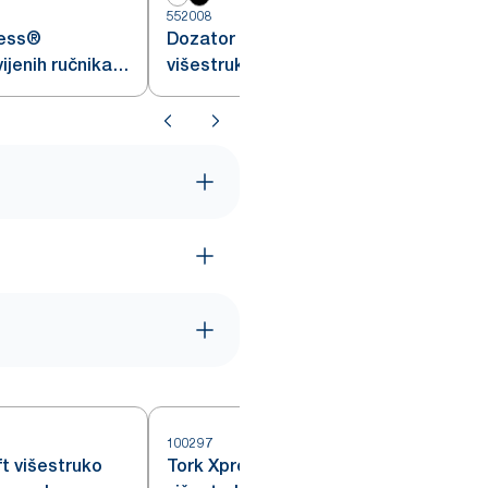
552008
5
ress®
Dozator Tork Xpress®
ijenih ručnika
višestruko presavijenih ručnika
za ruke
100297
1
t višestruko
Tork Xpress® Extra Soft