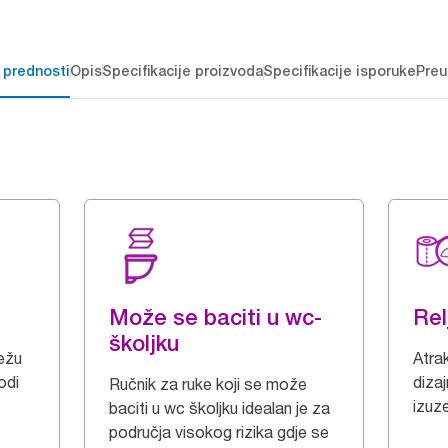
 prednosti
Opis
Specifikacije proizvoda
Specifikacije isporuke
Preu
Može se baciti u wc-
Rel
školjku
ežu
Atrak
odi
dizaj
Ručnik za ruke koji se može
izuz
baciti u wc školjku idealan je za
područja visokog rizika gdje se