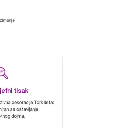
zimanje
jefni tisak
tivna dekoracija Tork lista:
niran za ostavljanje
etnog dojma.