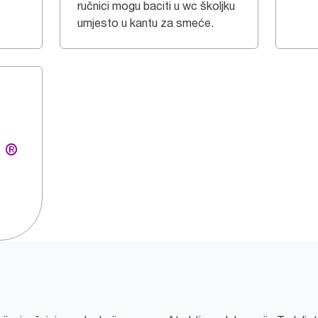
ručnici mogu baciti u wc školjku
umjesto u kantu za smeće.
g ®