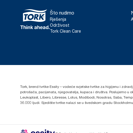
Što nudimo
Rješenja
Održivost
Tork Clean Care
Tork, brend tvrtke Essity – vodeće svjetske tvrtke za higijenu i zdrav
potrošača, pacijenata, njegovatelja, kupaca i društva. Poslujemo u 
Leukoplast, Libero, Libresse, Lotus, Modibodi, Nosotras, Saba, Tempo,
36.000 ljudi. Sjedište tvrtke nalazi se u švedskom gradu Stockholmu,