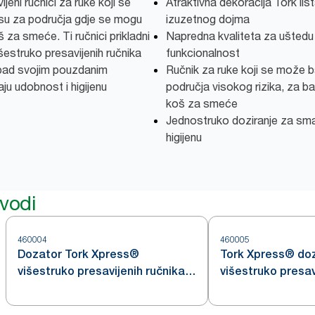
eni ručnici za ruke koji se
Atraktivna dekoracija Tork list
i su za područja gdje se mogu
izuzetnog dojma
 za smeće. Ti ručnici prikladni
Napredna kvaliteta za uštedu 
estruko presavijenih ručnika
funkcionalnost
tpad svojim pouzdanim
Ručnik za ruke koji se može ba
ju udobnost i higijenu
područja visokog rizika, za b
koš za smeće
Jednostruko doziranje za sma
higijenu
zvodi
460004
460005
Dozator Tork Xpress®
Tork Xpress® do
višestruko presavijenih ručnika
višestruko presav
za ruke
za ruke za pult