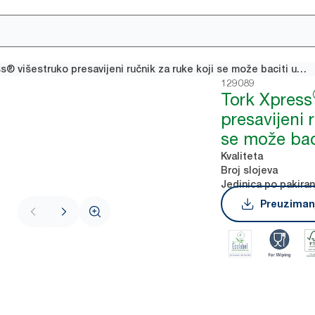
Tork Xpress® višestruko presavijeni ručnik za ruke koji se može baciti u wc školjku
129089
Tork Xpress
presavijeni 
se može bac
Kvaliteta
Broj slojeva
Jedinica po pakiran
Preuzimanj