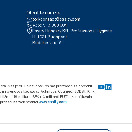
uske) od svibnja 2023.
UDN.
00888, 100889 i 120454
Obratite nam se
onovnog punjenja po korisniku.
torkcontact@essity.com
potrebe.
strane koje pokrivaju sve
+385 913 900 004
a o potrošnji. Budući da su
Essity Hungary Kft. Professional Hygiene
anju o ugljiku za specifične
H-1021 Budapest
Budakeszi út 51.
iska Tork Xpress® Multifold (H2)
nergije, verificirano i usklađeno
ultirajuće smanjenje ugljikova
 početka do kraja koji je
ijeta. Naš je cilj učiniti dostupnima proizvode za dobrobit
nažnih brendova kao što su Actimove, Cutimed, JOBST, Knix,
ližno 146 milijardi SEK (13 milijardi EUR) i zapošljavala
 pronaći na web stranici
www.essity.com