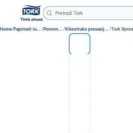
/
/
/
/
Home
Papirnati ručnici za ruke
Ponovna punjenja
Višestruko presavijeni ručnici za ruke
1 of 7