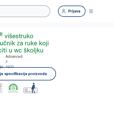
Prijava
®
višestruko
ručnik za ruke koji
iti u wc školjku
Advanced
2
4200
ju
e specifikacija proizvoda