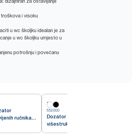
a: dizajniran za ostavljanje
troškova i visoku
citi u wc školjku idealan je za
acanje u wc školjku umjesto u
njenu potrošnju i povećanu
zator
552000
5
Dozator Tork Xpress®
ijenih ručnika
višestruko presavijenih ručnika
za ruke