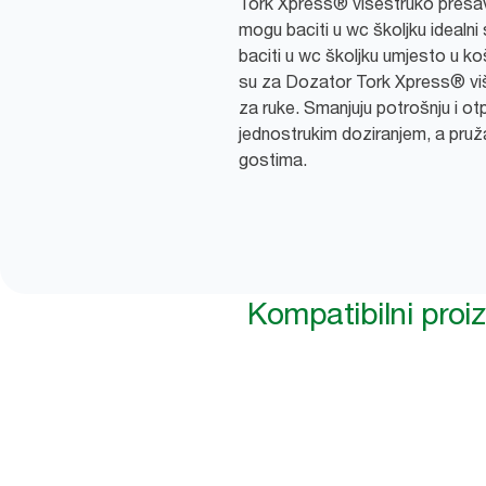
Tork Xpress® višestruko presavij
mogu baciti u wc školjku idealn
baciti u wc školjku umjesto u koš
su za Dozator Tork Xpress® viš
za ruke. Smanjuju potrošnju i o
jednostrukim doziranjem, a pruža
gostima.
Kompatibilni proi