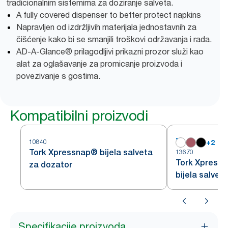
tradicionalnim sistemima za doziranje salveta.
A fully covered dispenser to better protect napkins
Napravljen od izdržljivih materijala jednostavnih za
čišćenje kako bi se smanjili troškovi održavanja i rada.
AD-A-Glance® prilagodljivi prikazni prozor služi kao
alat za oglašavanje za promicanje proizvoda i
povezivanje s gostima.
Kompatibilni proizvodi
10840
+
2
Tork Xpressnap® bijela salveta
13670
Tork Xpressn
za dozator
bijela salvet
uzorkom list
Specifikacije proizvoda