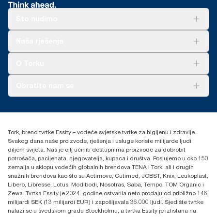
Švedsko udruženje za reumatizam potvrđuje jednostavnost
nisu namijenjeni za upotrebu u izvještavanju o ugljiku za
Xpressnap sistema za pult u odnosu na Tork tradicionalni sistem
upotrebe.
specifične artikle i potrošnju.
dozatora salveta (271600 s 10935)
Što nudimo
**
U prosjeku, u usporedbi s prosjekom cjelokupnog ugljikovog
***
Mogu se primjenjivati lokalna ograničenja. Prije odlaganja u
otiska Tork Xpressnap® sistema (N4) ponovnog punjenja prije
industrijski komposter provjerite kod lokalnih vlasti je li proizvod
Rješenja
Naša rješenja
obavljanja kupnje obnovljive električne energije, verificirano i
prihvaćen. Također potvrdite da proizvod nije upotrebljavan u
Održivost
usklađeno putem Jamstava o porijeklu, za naše radove u izradi
kombinaciji s opasnim tvarima ili tvarima koje se ne mogu
Tork Clean Care
AD-a-Glance
papira. Rezultirajuće smanjenje ugljikova otiska brojčano je
kompostirati.
O Torku
izneseno u Procjeni životnog ciklusa (LCA) od početka do kraja
koji je pregledala treća strana.
O nama
Obratite nam se
Priče o uspjehu
torkcontact@essity.com
+385 913 900 004
Essity Hungary Kft. Professional Hygiene
Tork, brend tvrtke Essity – vodeće svjetske tvrtke za higijenu i zdravlje.
H-1021 Budapest
Svakog dana naše proizvode, rješenja i usluge koriste milijarde ljudi
Budakeszi út 51.
diljem svijeta. Naš je cilj učiniti dostupnima proizvode za dobrobit
potrošača, pacijenata, njegovatelja, kupaca i društva. Poslujemo u oko 150
zemalja u sklopu vodećih globalnih brendova TENA i Tork, ali i drugih
snažnih brendova kao što su Actimove, Cutimed, JOBST, Knix, Leukoplast,
Libero, Libresse, Lotus, Modibodi, Nosotras, Saba, Tempo, TOM Organic i
Zewa. Tvrtka Essity je 2024. godine ostvarila neto prodaju od približno 146
milijardi SEK (13 milijardi EUR) i zapošljavala 36.000 ljudi. Sjedište tvrtke
nalazi se u švedskom gradu Stockholmu, a tvrtka Essity je izlistana na