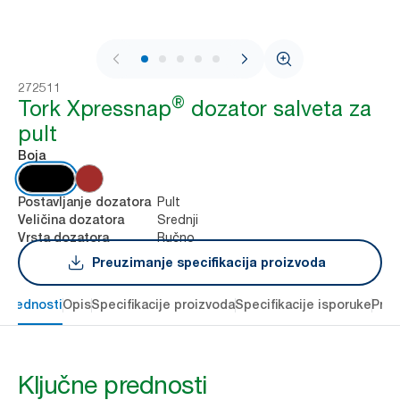
1 / 7
272511
®
Tork Xpressnap
dozator salveta za
pult
Boja
Pult
Postavljanje dozatora
Srednji
Veličina dozatora
Ručno
Vrsta dozatora
Preuzimanje specifikacija proizvoda
 prednosti
Opis
Specifikacije proizvoda
Specifikacije isporuke
Preu
Ključne prednosti