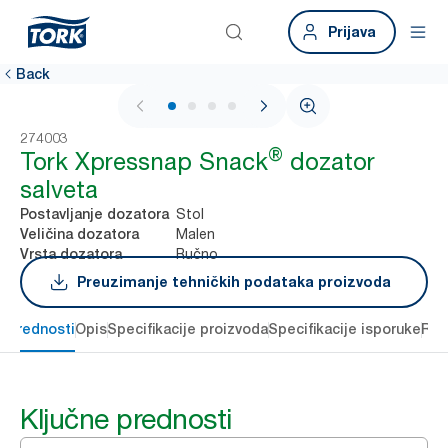
Prijava
Back
1 / 4
274003
®
Tork Xpressnap Snack
dozator
salveta
Stol
Postavljanje dozatora
Malen
Veličina dozatora
Ručno
Vrsta dozatora
Preuzimanje tehničkih podataka proizvoda
e prednosti
Opis
Specifikacije proizvoda
Specifikacije isporuke
Res
Ključne prednosti