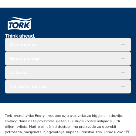
Što nudimo
Rješenja
Naša rješenja
Održivost
Tork Clean Care
AD-a-Glance
O Torku
O nama
Obratite nam se
Priče o uspjehu
torkcontact@essity.com
+385 913 900 004
Essity Hungary Kft. Professional Hygiene
Tork, brend tvrtke Essity – vodeće svjetske tvrtke za higijenu i zdravlje.
H-1021 Budapest
Svakog dana naše proizvode, rješenja i usluge koriste milijarde ljudi
Budakeszi út 51.
diljem svijeta. Naš je cilj učiniti dostupnima proizvode za dobrobit
potrošača, pacijenata, njegovatelja, kupaca i društva. Poslujemo u oko 150