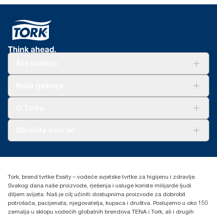
papira. Rezultirajuće smanjenje ugljikova otiska brojčano je
izneseno u Procjeni životnog ciklusa (LCA) od početka do kraja
koji je pregledala treća strana.
Što nudimo
Rješenja
Naša rješenja
Održivost
Tork Clean Care
AD-a-Glance
O Torku
O nama
Obratite nam se
Priče o uspjehu
torkcontact@essity.com
+385 913 900 004
Essity Hungary Kft. Professional Hygiene
Tork, brend tvrtke Essity – vodeće svjetske tvrtke za higijenu i zdravlje.
H-1021 Budapest
Svakog dana naše proizvode, rješenja i usluge koriste milijarde ljudi
Budakeszi út 51.
diljem svijeta. Naš je cilj učiniti dostupnima proizvode za dobrobit
potrošača, pacijenata, njegovatelja, kupaca i društva. Poslujemo u oko 150
zemalja u sklopu vodećih globalnih brendova TENA i Tork, ali i drugih