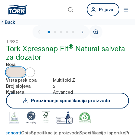
Prijava
Back
1 / 8
12830
®
Tork Xpressnap Fit
Natural salveta
za dozator
Boja
Multifold Z
Vrsta preklopa
2
Broj slojeva
Advanced
Kvaliteta
Preuzimanje specifikacija proizvoda
 prednosti
Opis
Specifikacije proizvoda
Specifikacije isporuke
Preu