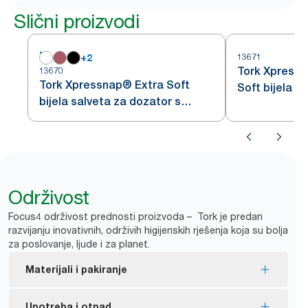
Slični proizvodi
+
2
13671
Tork Xpress
13670
Tork Xpressnap® Extra Soft
Soft bijela s
bijela salveta za dozator s
uzorkom list
uzorkom lista
Održivost
Focus4 održivost prednosti proizvoda – Tork je predan
razvijanju inovativnih, održivih higijenskih rješenja koja su bolja
za poslovanje, ljude i za planet.
Materijali i pakiranje
Tork Xpressnap Fit Natural salveta izrađena je od
Upotreba i otpad