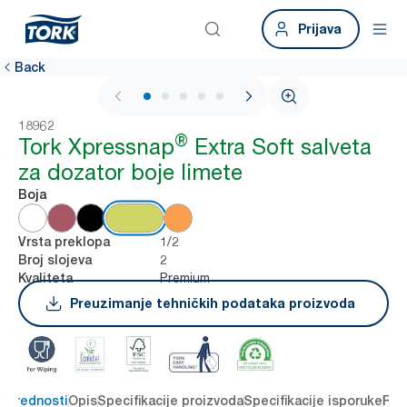
Prijava
Back
1 / 7
18962
®
Tork Xpressnap
Extra Soft salveta
za dozator boje limete
Boja
1/2
Vrsta preklopa
2
Broj slojeva
Premium
Kvaliteta
Preuzimanje tehničkih podataka proizvoda
e prednosti
Opis
Specifikacije proizvoda
Specifikacije isporuke
Res