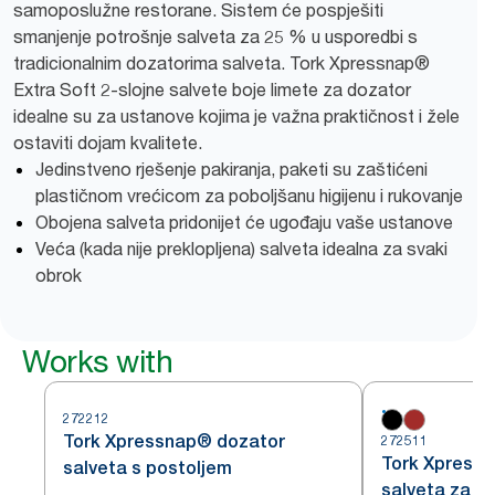
samoposlužne restorane. Sistem će pospješiti
smanjenje potrošnje salveta za 25 % u usporedbi s
tradicionalnim dozatorima salveta. Tork Xpressnap®
Extra Soft 2-slojne salvete boje limete za dozator
idealne su za ustanove kojima je važna praktičnost i žele
ostaviti dojam kvalitete.
Jedinstveno rješenje pakiranja, paketi su zaštićeni
plastičnom vrećicom za poboljšanu higijenu i rukovanje
Obojena salveta pridonijet će ugođaju vaše ustanove
Veća (kada nije preklopljena) salveta idealna za svaki
obrok
Works with
272212
Tork Xpressnap® dozator
272511
Tork Xpress
salveta s postoljem
salveta za pu