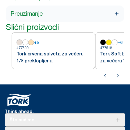
Preuzimanje
Slični proizvodi
+
5
+
6
477609
477618
Tork crvena salveta za večeru
Tork Soft bo
1/8 preklopljena
za večeru 1/8
Što nudimo