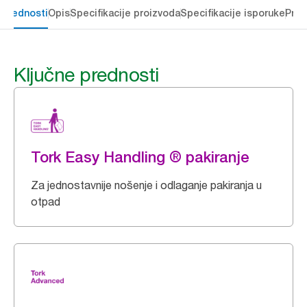
 prednosti
Opis
Specifikacije proizvoda
Specifikacije isporuke
Preu
Ključne prednosti
Tork Easy Handling ® pakiranje
Za jednostavnije nošenje i odlaganje pakiranja u
otpad