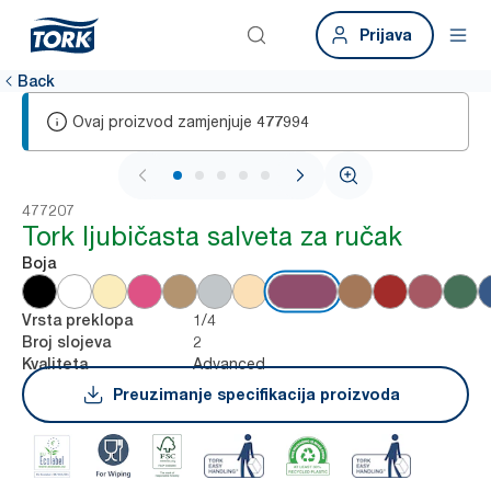
Prijava
Back
Ovaj proizvod zamjenjuje
477994
1 / 6
477207
Tork ljubičasta salveta za ručak
Boja
1/4
Vrsta preklopa
2
Broj slojeva
Advanced
Kvaliteta
Preuzimanje specifikacija proizvoda