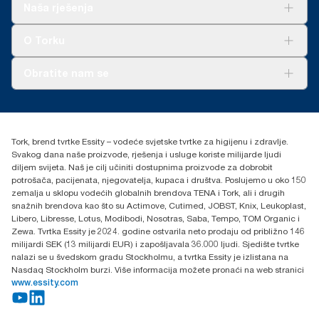
Rješenja
Naša rješenja
Održivost
Tork Clean Care
AD-a-Glance
O Torku
O nama
Obratite nam se
Priče o uspjehu
torkcontact@essity.com
+385 913 900 004
Essity Hungary Kft. Professional Hygiene
Tork, brend tvrtke Essity – vodeće svjetske tvrtke za higijenu i zdravlje.
H-1021 Budapest
Svakog dana naše proizvode, rješenja i usluge koriste milijarde ljudi
Budakeszi út 51.
diljem svijeta. Naš je cilj učiniti dostupnima proizvode za dobrobit
potrošača, pacijenata, njegovatelja, kupaca i društva. Poslujemo u oko 150
zemalja u sklopu vodećih globalnih brendova TENA i Tork, ali i drugih
snažnih brendova kao što su Actimove, Cutimed, JOBST, Knix, Leukoplast,
Libero, Libresse, Lotus, Modibodi, Nosotras, Saba, Tempo, TOM Organic i
Zewa. Tvrtka Essity je 2024. godine ostvarila neto prodaju od približno 146
milijardi SEK (13 milijardi EUR) i zapošljavala 36.000 ljudi. Sjedište tvrtke
nalazi se u švedskom gradu Stockholmu, a tvrtka Essity je izlistana na
Nasdaq Stockholm burzi. Više informacija možete pronaći na web stranici
www.essity.com