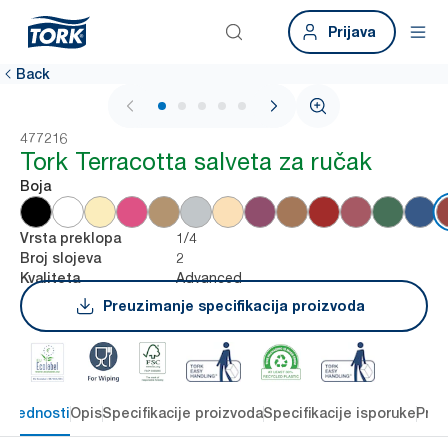
Prijava
Back
1 / 6
477216
Tork Terracotta salveta za ručak
Boja
1/4
Vrsta preklopa
2
Broj slojeva
Advanced
Kvaliteta
Preuzimanje specifikacija proizvoda
 prednosti
Opis
Specifikacije proizvoda
Specifikacije isporuke
Preu