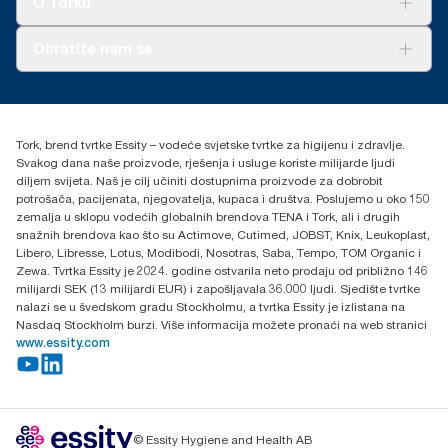
O Torku
O nama
Obratite nam se
Priče o uspjehu
torkcontact@essity.com
+385 913 900 004
Essity Hungary Kft. Professional Hygiene
Tork, brend tvrtke Essity – vodeće svjetske tvrtke za higijenu i zdravlje.
H-1021 Budapest
Svakog dana naše proizvode, rješenja i usluge koriste milijarde ljudi
Budakeszi út 51.
diljem svijeta. Naš je cilj učiniti dostupnima proizvode za dobrobit
potrošača, pacijenata, njegovatelja, kupaca i društva. Poslujemo u oko 150
zemalja u sklopu vodećih globalnih brendova TENA i Tork, ali i drugih
snažnih brendova kao što su Actimove, Cutimed, JOBST, Knix, Leukoplast,
Libero, Libresse, Lotus, Modibodi, Nosotras, Saba, Tempo, TOM Organic i
Zewa. Tvrtka Essity je 2024. godine ostvarila neto prodaju od približno 146
milijardi SEK (13 milijardi EUR) i zapošljavala 36.000 ljudi. Sjedište tvrtke
nalazi se u švedskom gradu Stockholmu, a tvrtka Essity je izlistana na
Nasdaq Stockholm burzi. Više informacija možete pronaći na web stranici
www.essity.com
© Essity Hygiene and Health AB