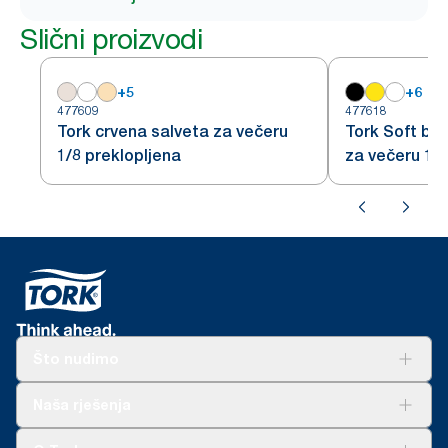
Slični proizvodi
+
5
+
6
477609
477618
Tork crvena salveta za večeru
Tork Soft bo
1/8 preklopljena
za večeru 1/8
Što nudimo
Rješenja
Naša rješenja
Održivost
Tork Clean Care
AD-a-Glance