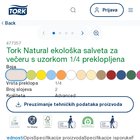
Prijava
Back
1 / 4
477357
Tork Natural ekološka salveta za
večeru s uzorkom 1/4 preklopljena
Boja
1/4
Vrsta preklopa
2
Broj slojeva
Advanced
Kvaliteta
Preuzimanje tehničkih podataka proizvoda
e prednosti
Opis
Specifikacije proizvoda
Specifikacije isporuke
Res