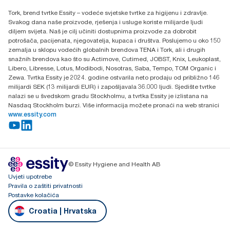
Essity Hungary Kft. Professional Hygiene
Tork, brend tvrtke Essity – vodeće svjetske tvrtke za higijenu i zdravlje.
H-1021 Budapest
Svakog dana naše proizvode, rješenja i usluge koriste milijarde ljudi
Budakeszi út 51.
diljem svijeta. Naš je cilj učiniti dostupnima proizvode za dobrobit
potrošača, pacijenata, njegovatelja, kupaca i društva. Poslujemo u oko 150
zemalja u sklopu vodećih globalnih brendova TENA i Tork, ali i drugih
snažnih brendova kao što su Actimove, Cutimed, JOBST, Knix, Leukoplast,
Libero, Libresse, Lotus, Modibodi, Nosotras, Saba, Tempo, TOM Organic i
Zewa. Tvrtka Essity je 2024. godine ostvarila neto prodaju od približno 146
milijardi SEK (13 milijardi EUR) i zapošljavala 36.000 ljudi. Sjedište tvrtke
nalazi se u švedskom gradu Stockholmu, a tvrtka Essity je izlistana na
Nasdaq Stockholm burzi. Više informacija možete pronaći na web stranici
www.essity.com
© Essity Hygiene and Health AB
Uvjeti upotrebe
Pravila o zaštiti privatnosti
Postavke kolačića
Croatia | Hrvatska