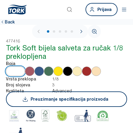
Prijava
Back
1 / 5
477416
Tork Soft bijela salveta za ručak 1/8
preklopljena
Boja
1/8
Vrsta preklopa
3
Broj slojeva
Advanced
Kvaliteta
Preuzimanje specifikacija proizvoda