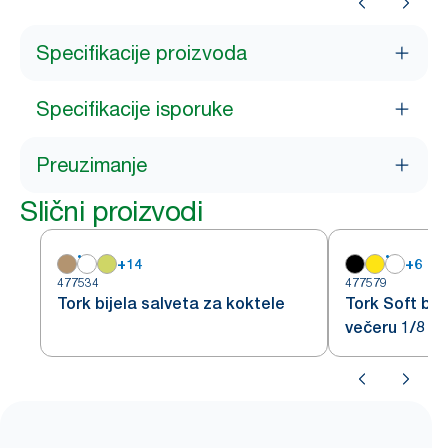
Specifikacije proizvoda
Specifikacije isporuke
Preuzimanje
Slični proizvodi
+
14
+
6
477534
477579
Tork bijela salveta za koktele
Tork Soft bij
večeru 1/8 pr