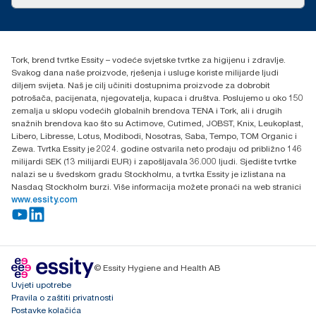
Priče o uspjehu
torkcontact@essity.com
+385 913 900 004
Essity Hungary Kft. Professional Hygiene
Tork, brend tvrtke Essity – vodeće svjetske tvrtke za higijenu i zdravlje.
H-1021 Budapest
Svakog dana naše proizvode, rješenja i usluge koriste milijarde ljudi
Budakeszi út 51.
diljem svijeta. Naš je cilj učiniti dostupnima proizvode za dobrobit
potrošača, pacijenata, njegovatelja, kupaca i društva. Poslujemo u oko 150
zemalja u sklopu vodećih globalnih brendova TENA i Tork, ali i drugih
snažnih brendova kao što su Actimove, Cutimed, JOBST, Knix, Leukoplast,
Libero, Libresse, Lotus, Modibodi, Nosotras, Saba, Tempo, TOM Organic i
Zewa. Tvrtka Essity je 2024. godine ostvarila neto prodaju od približno 146
milijardi SEK (13 milijardi EUR) i zapošljavala 36.000 ljudi. Sjedište tvrtke
nalazi se u švedskom gradu Stockholmu, a tvrtka Essity je izlistana na
Nasdaq Stockholm burzi. Više informacija možete pronaći na web stranici
www.essity.com
© Essity Hygiene and Health AB
Uvjeti upotrebe
Pravila o zaštiti privatnosti
Postavke kolačića