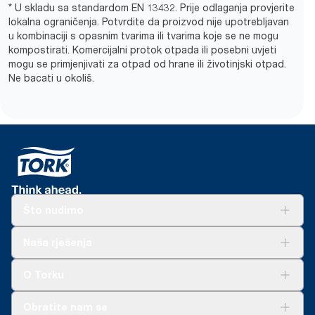
* U skladu sa standardom EN 13432. Prije odlaganja provjerite
lokalna ograničenja. Potvrdite da proizvod nije upotrebljavan
u kombinaciji s opasnim tvarima ili tvarima koje se ne mogu
kompostirati. Komercijalni protok otpada ili posebni uvjeti
mogu se primjenjivati za otpad od hrane ili životinjski otpad.
Ne bacati u okoliš.
Što nudimo
Rješenja
Naša rješenja
Održivost
Tork Clean Care
AD-a-Glance
O Torku
O nama
Obratite nam se