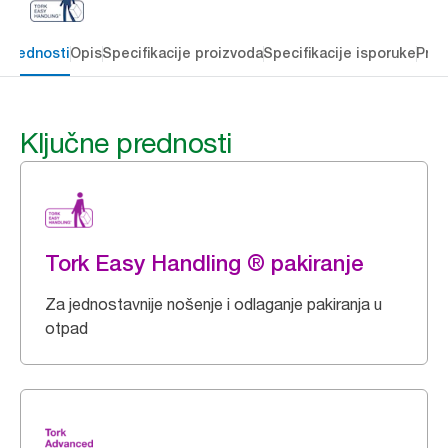
 prednosti
Opis
Specifikacije proizvoda
Specifikacije isporuke
Preu
Ključne prednosti
Tork Easy Handling ® pakiranje
Za jednostavnije nošenje i odlaganje pakiranja u
otpad