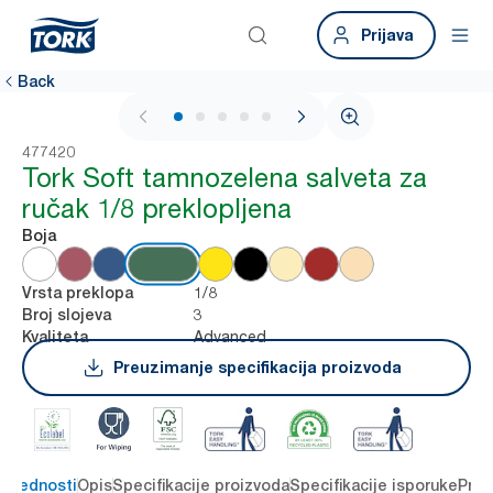
Prijava
Back
1 / 5
477420
Tork Soft tamnozelena salveta za
ručak 1/8 preklopljena
Boja
1/8
Vrsta preklopa
3
Broj slojeva
Advanced
Kvaliteta
Preuzimanje specifikacija proizvoda
 prednosti
Opis
Specifikacije proizvoda
Specifikacije isporuke
Preu