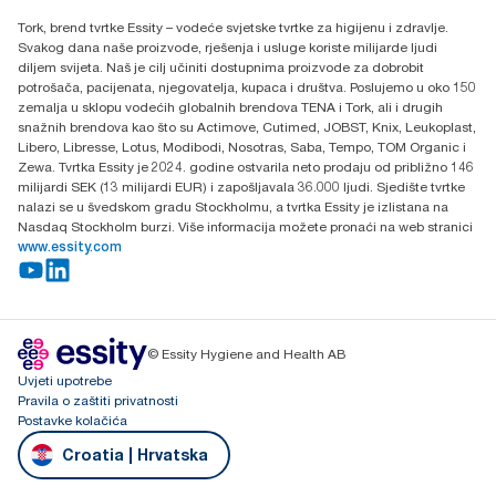
Essity Hungary Kft. Professional Hygiene
Tork, brend tvrtke Essity – vodeće svjetske tvrtke za higijenu i zdravlje.
H-1021 Budapest
Svakog dana naše proizvode, rješenja i usluge koriste milijarde ljudi
Budakeszi út 51.
diljem svijeta. Naš je cilj učiniti dostupnima proizvode za dobrobit
potrošača, pacijenata, njegovatelja, kupaca i društva. Poslujemo u oko 150
zemalja u sklopu vodećih globalnih brendova TENA i Tork, ali i drugih
snažnih brendova kao što su Actimove, Cutimed, JOBST, Knix, Leukoplast,
Libero, Libresse, Lotus, Modibodi, Nosotras, Saba, Tempo, TOM Organic i
Zewa. Tvrtka Essity je 2024. godine ostvarila neto prodaju od približno 146
milijardi SEK (13 milijardi EUR) i zapošljavala 36.000 ljudi. Sjedište tvrtke
nalazi se u švedskom gradu Stockholmu, a tvrtka Essity je izlistana na
Nasdaq Stockholm burzi. Više informacija možete pronaći na web stranici
www.essity.com
© Essity Hygiene and Health AB
Uvjeti upotrebe
Pravila o zaštiti privatnosti
Postavke kolačića
Croatia | Hrvatska