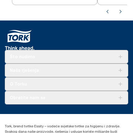
Što nudimo
Rješenja
Naša rješenja
Održivost
Tork Clean Care
AD-a-Glance
O Torku
O nama
Obratite nam se
Priče o uspjehu
torkcontact@essity.com
+385 913 900 004
Essity Hungary Kft. Professional Hygiene
Tork, brend tvrtke Essity – vodeće svjetske tvrtke za higijenu i zdravlje.
H-1021 Budapest
Svakog dana naše proizvode, rješenja i usluge koriste milijarde ljudi