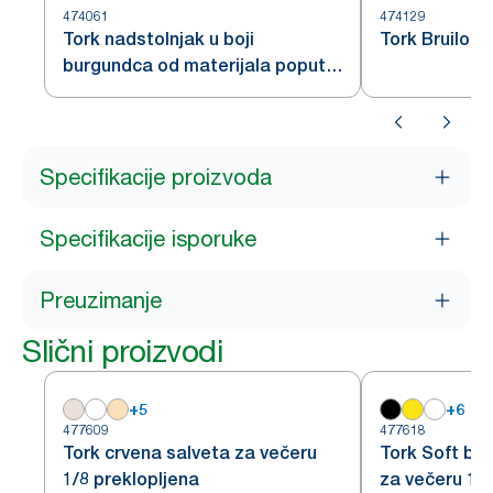
474061
474129
Tork nadstolnjak u boji
Tork Bruilof
burgundca od materijala poput
tkanine
Specifikacije proizvoda
Specifikacije isporuke
Preuzimanje
Slični proizvodi
+
5
+
6
477609
477618
Tork crvena salveta za večeru
Tork Soft bo
1/8 preklopljena
za večeru 1/8