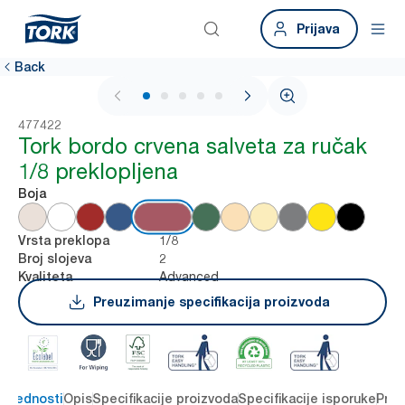
Prijava
Back
1 / 6
477422
Tork bordo crvena salveta za ručak
1/8 preklopljena
Boja
1/8
Vrsta preklopa
2
Broj slojeva
Advanced
Kvaliteta
Preuzimanje specifikacija proizvoda
 prednosti
Opis
Specifikacije proizvoda
Specifikacije isporuke
Preu