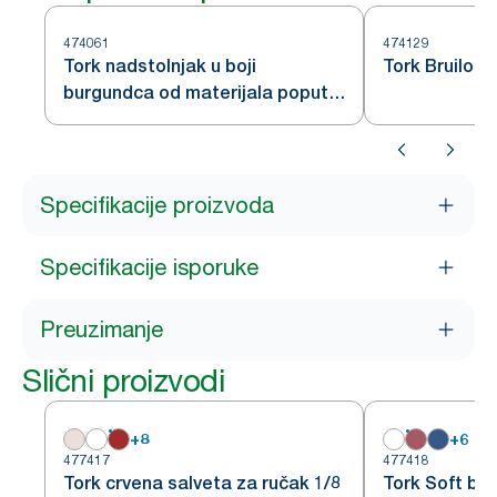
474061
474129
Tork nadstolnjak u boji
Tork Bruilof
burgundca od materijala poput
tkanine
Specifikacije proizvoda
Specifikacije isporuke
Preuzimanje
Slični proizvodi
+
8
+
6
477417
477418
Tork crvena salveta za ručak 1/8
Tork Soft bo