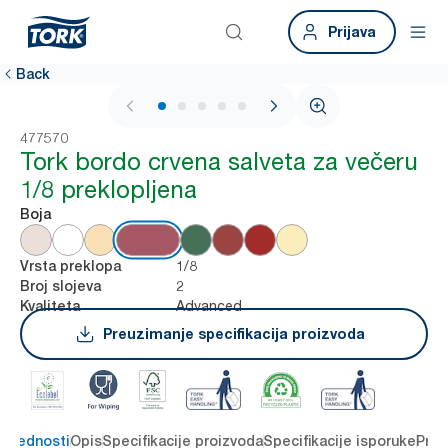
Prijava
Back
1 / 5
477570
Tork bordo crvena salveta za večeru
1/8 preklopljena
Boja
1/8
Vrsta preklopa
2
Broj slojeva
Advanced
Kvaliteta
Preuzimanje specifikacija proizvoda
 prednosti
Opis
Specifikacije proizvoda
Specifikacije isporuke
Preu