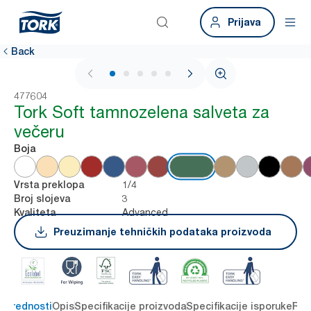
Prijava
Back
1 / 6
477604
Tork Soft tamnozelena salveta za
večeru
Boja
1/4
Vrsta preklopa
3
Broj slojeva
Advanced
Kvaliteta
Preuzimanje tehničkih podataka proizvoda
e prednosti
Opis
Specifikacije proizvoda
Specifikacije isporuke
Res