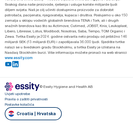
H-1021 Budapest
Svakog dana naše proizvode, rješenja i usluge koriste milijarde ljudi
Budakeszi út 51.
diljem svijeta. Naš je cilj učiniti dostupnima proizvode za dobrobit
potrošača, pacijenata, njegovatelja, kupaca i društva. Poslujemo u oko 150
zemalja u sklopu vodećih globalnih brendova TENA i Tork, ali i drugih
snažnih brendova kao što su Actimove, Cutimed, JOBST, Knix, Leukoplast,
Libero, Libresse, Lotus, Modibodi, Nosotras, Saba, Tempo, TOM Organic i
Zewa. Tvrtka Essity je 2024. godine ostvarila neto prodaju od približno 146
milijardi SEK (13 milijardi EUR) i zapošljavala 36.000 ljudi. Sjedište tvrtke
nalazi se u švedskom gradu Stockholmu, a tvrtka Essity je izlistana na
Nasdaq Stockholm burzi. Više informacija možete pronaći na web stranici
www.essity.com
© Essity Hygiene and Health AB
Uvjeti upotrebe
Pravila o zaštiti privatnosti
Postavke kolačića
Croatia | Hrvatska