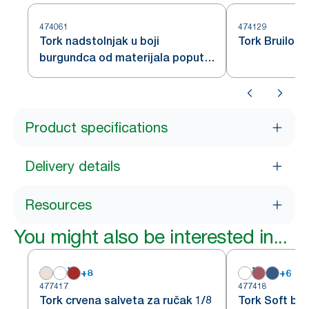
474061
474129
Tork nadstolnjak u boji
Tork Bruilof
burgundca od materijala poput
tkanine
Product specifications
Delivery details
Resources
You might also be interested in...
+
8
+
6
477417
477418
Tork crvena salveta za ručak 1/8
Tork Soft bo