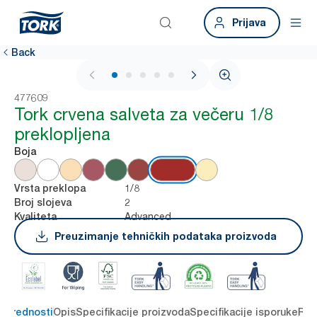
Prijava
Back
1 / 5
477609
Tork crvena salveta za večeru 1/8
preklopljena
Boja
1/8
Vrsta preklopa
2
Broj slojeva
Advanced
Kvaliteta
Preuzimanje tehničkih podataka proizvoda
e prednosti
Opis
Specifikacije proizvoda
Specifikacije isporuke
Res