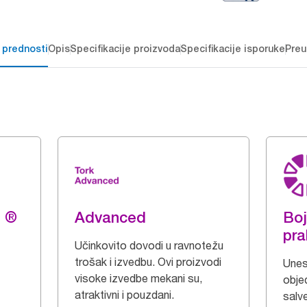
 prednosti
Opis
Specifikacije proizvoda
Specifikacije isporuke
Preu
g ®
Advanced
Boj
pra
Učinkovito dovodi u ravnotežu
trošak i izvedbu. Ovi proizvodi
Unesi
visoke izvedbe mekani su,
obje
atraktivni i pouzdani.
salv