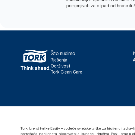
primjenjivati za otpad od hrane ili 
Što nudimo
Rješenja
Održivost
Tork Clean Care
Tork, brend tvrtke Essity – vodeće svjetske tvrtke za higijenu i zdrav
potrošača, pacijenata, njegovatelja, kupaca i društva. Poslujemo u 