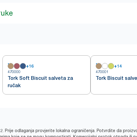
ruke
+
16
+
14
470000
470001
Tork Soft Biscuit salveta za
Tork Biscuit salv
ručak
 Prije odlaganja provjerite lokalna ograničenja. Potvrdite da proizv
tvarima koje se ne mogu kompostirati. Komercijalni protok otpada ili 