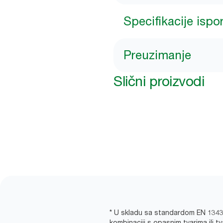
Specifikacije ispo
Preuzimanje
Slični proizvodi
* U skladu sa standardom EN 13432.
kombinaciji s opasnim tvarima ili 