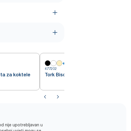
+
18
477202
4
eta za koktele
Tork Biscuit salveta za ručak
od nije upotrebljavan u
posebni uvjeti mogu se