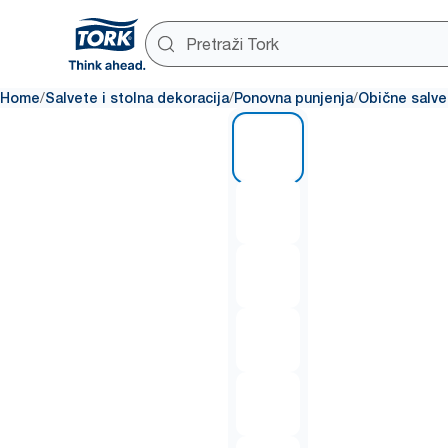
/
/
/
Home
Salvete i stolna dekoracija
Ponovna punjenja
Obične salve
1 of 6