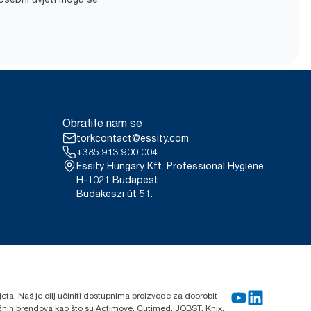
Obratite nam se
torkcontact@essity.com
+385 913 900 004
Essity Hungary Kft. Professional Hygiene
H-1021 Budapest
Budakeszi út 51.
ijeta. Naš je cilj učiniti dostupnima proizvode za dobrobit
nažnih brendova kao što su Actimove, Cutimed, JOBST, Knix,