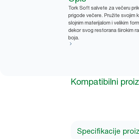
Tork Soft salvete za večeru pri
prigode večere. Pružite svojim k
slojnim materijalom i velikim fo
dekor svog restorana širokim r
boja.
Kompatibilni proi
Specifikacije pro