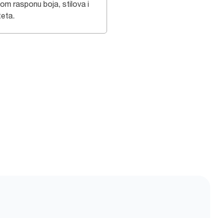
kom rasponu boja, stilova i
teta.