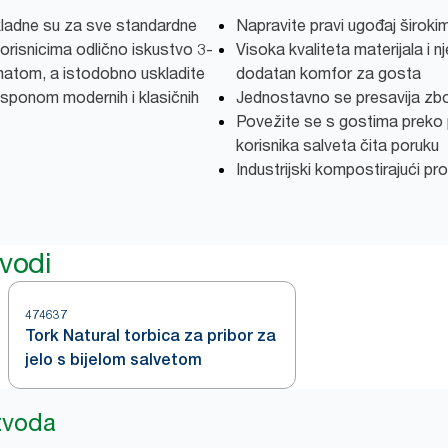
kladne su za sve standardne
Napravite pravi ugođaj široki
orisnicima odlično iskustvo 3-
Visoka kvaliteta materijala i n
rmatom, a istodobno uskladite
dodatan komfor za gosta
asponom modernih i klasičnih
Jednostavno se presavija zbog 
Povežite se s gostima preko 
korisnika salveta čita poruku
Industrijski kompostirajući pr
zvodi
474637
Tork Natural torbica za pribor za
jelo s bijelom salvetom
izvoda