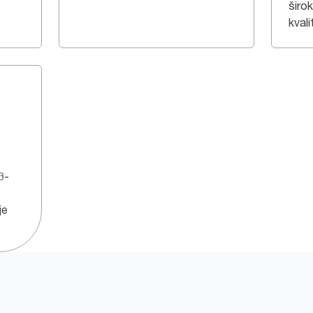
širo
kvali
3-
je