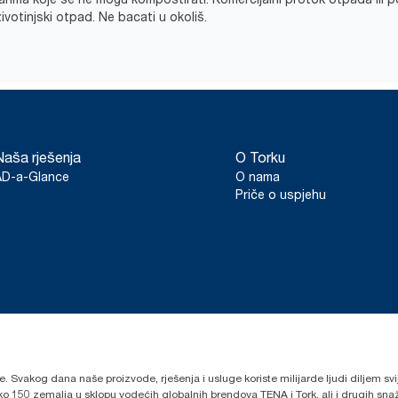
životinjski otpad. Ne bacati u okoliš.
Naša rješenja
O Torku
AD-a-Glance
O nama
Priče o uspjehu
lje. Svakog dana naše proizvode, rješenja i usluge koriste milijarde ljudi diljem sv
oko 150 zemalja u sklopu vodećih globalnih brendova TENA i Tork, ali i drugih s