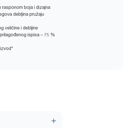
m rasponom boja i dizajna
jegova debljina pružaju
veličine i debljine
prilagođenog ispisa – 75 %
oizvod*