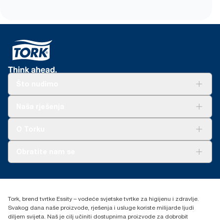
Što nudimo
Rješenja
Naša rješenja
Održivost
Tork Clean Care
AD-a-Glance
O Torku
O nama
Obratite nam se
Priče o uspjehu
torkcontact@essity.com
+385 913 900 004
Essity Hungary Kft. Professional Hygiene
Tork, brend tvrtke Essity – vodeće svjetske tvrtke za higijenu i zdravlje.
H-1021 Budapest
Svakog dana naše proizvode, rješenja i usluge koriste milijarde ljudi
Budakeszi út 51.
diljem svijeta. Naš je cilj učiniti dostupnima proizvode za dobrobit