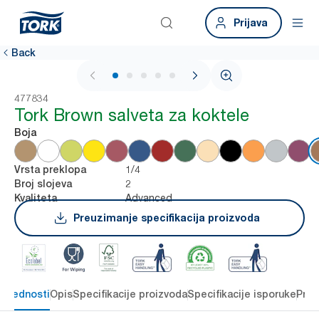
Prijava
Back
1 / 5
477834
Tork Brown salveta za koktele
Boja
1/4
Vrsta preklopa
2
Broj slojeva
Advanced
Kvaliteta
Preuzimanje specifikacija proizvoda
 prednosti
Opis
Specifikacije proizvoda
Specifikacije isporuke
Preu