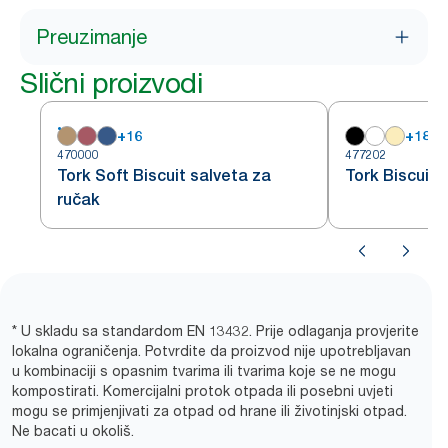
Preuzimanje
Slični proizvodi
+
16
+
18
470000
477202
Tork Soft Biscuit salveta za
Tork Biscuit 
ručak
* U skladu sa standardom EN 13432. Prije odlaganja provjerite
lokalna ograničenja. Potvrdite da proizvod nije upotrebljavan
u kombinaciji s opasnim tvarima ili tvarima koje se ne mogu
kompostirati. Komercijalni protok otpada ili posebni uvjeti
mogu se primjenjivati za otpad od hrane ili životinjski otpad.
Ne bacati u okoliš.