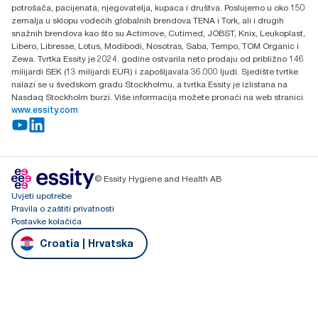
potrošača, pacijenata, njegovatelja, kupaca i društva. Poslujemo u oko 150
zemalja u sklopu vodećih globalnih brendova TENA i Tork, ali i drugih
snažnih brendova kao što su Actimove, Cutimed, JOBST, Knix, Leukoplast,
Libero, Libresse, Lotus, Modibodi, Nosotras, Saba, Tempo, TOM Organic i
Zewa. Tvrtka Essity je 2024. godine ostvarila neto prodaju od približno 146
milijardi SEK (13 milijardi EUR) i zapošljavala 36.000 ljudi. Sjedište tvrtke
nalazi se u švedskom gradu Stockholmu, a tvrtka Essity je izlistana na
Nasdaq Stockholm burzi. Više informacija možete pronaći na web stranici
www.essity.com
© Essity Hygiene and Health AB
Uvjeti upotrebe
Pravila o zaštiti privatnosti
Postavke kolačića
Croatia | Hrvatska