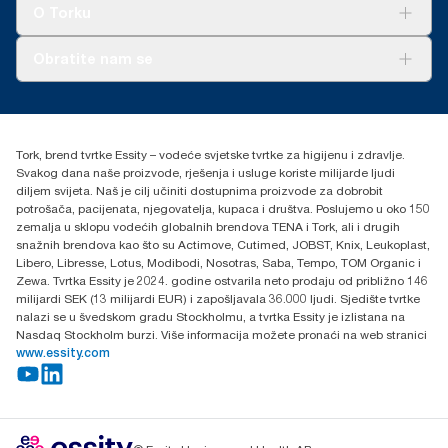
Tork Clean Care
AD-a-Glance
O Torku
O nama
Obratite nam se
Priče o uspjehu
torkcontact@essity.com
+385 913 900 004
Essity Hungary Kft. Professional Hygiene
Tork, brend tvrtke Essity – vodeće svjetske tvrtke za higijenu i zdravlje.
H-1021 Budapest
Svakog dana naše proizvode, rješenja i usluge koriste milijarde ljudi
Budakeszi út 51.
diljem svijeta. Naš je cilj učiniti dostupnima proizvode za dobrobit
potrošača, pacijenata, njegovatelja, kupaca i društva. Poslujemo u oko 150
zemalja u sklopu vodećih globalnih brendova TENA i Tork, ali i drugih
snažnih brendova kao što su Actimove, Cutimed, JOBST, Knix, Leukoplast,
Libero, Libresse, Lotus, Modibodi, Nosotras, Saba, Tempo, TOM Organic i
Zewa. Tvrtka Essity je 2024. godine ostvarila neto prodaju od približno 146
milijardi SEK (13 milijardi EUR) i zapošljavala 36.000 ljudi. Sjedište tvrtke
nalazi se u švedskom gradu Stockholmu, a tvrtka Essity je izlistana na
Nasdaq Stockholm burzi. Više informacija možete pronaći na web stranici
www.essity.com