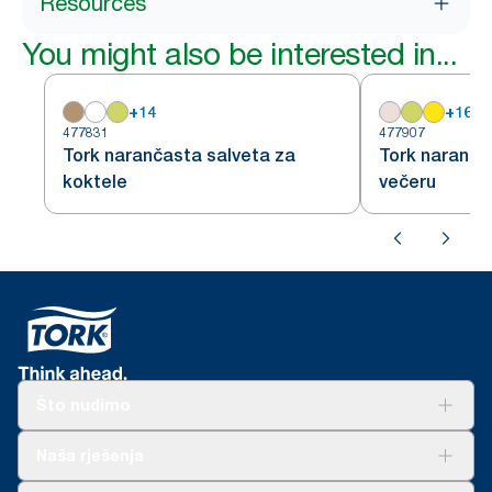
Resources
You might also be interested in...
+
14
+
16
477831
477907
Tork narančasta salveta za
Tork naranča
koktele
večeru
Što nudimo
Rješenja
Naša rješenja
Održivost