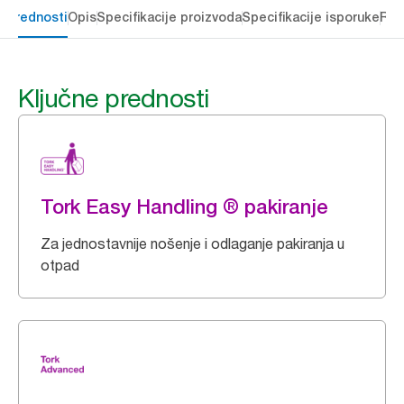
e prednosti
Opis
Specifikacije proizvoda
Specifikacije isporuke
Res
Ključne prednosti
Tork Easy Handling ® pakiranje
Za jednostavnije nošenje i odlaganje pakiranja u
otpad