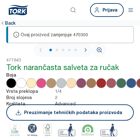
Prijava
Back
Ovaj proizvod zamjenjuje
470300
1 / 6
477843
Tork narančasta salveta za ručak
Boja
1/4
Vrsta preklopa
2
Broj slojeva
Advanced
Kvaliteta
Preuzimanje tehničkih podataka proizvoda