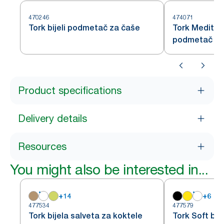
470246
474071
Tork bijeli podmetač za čaše
Tork Mediter
podmetač
Product specifications
Delivery details
Resources
You might also be interested in...
+
14
+
6
477534
477579
Tork bijela salveta za koktele
Tork Soft bij