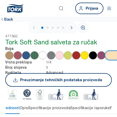
Prijava
Back
1 / 5
477866
Tork Soft Sand salveta za ručak
Boja
1/4
Vrsta preklopa
3
Broj slojeva
Advanced
Kvaliteta
Preuzimanje tehničkih podataka proizvoda
e prednosti
Opis
Specifikacije proizvoda
Specifikacije isporuke
Res