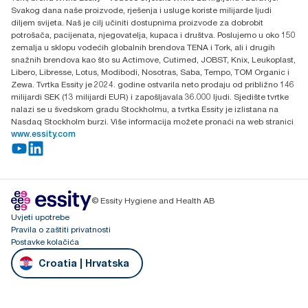
H-1021 Budapest
Svakog dana naše proizvode, rješenja i usluge koriste milijarde ljudi
Budakeszi út 51.
diljem svijeta. Naš je cilj učiniti dostupnima proizvode za dobrobit
potrošača, pacijenata, njegovatelja, kupaca i društva. Poslujemo u oko 150
zemalja u sklopu vodećih globalnih brendova TENA i Tork, ali i drugih
snažnih brendova kao što su Actimove, Cutimed, JOBST, Knix, Leukoplast,
Libero, Libresse, Lotus, Modibodi, Nosotras, Saba, Tempo, TOM Organic i
Zewa. Tvrtka Essity je 2024. godine ostvarila neto prodaju od približno 146
milijardi SEK (13 milijardi EUR) i zapošljavala 36.000 ljudi. Sjedište tvrtke
nalazi se u švedskom gradu Stockholmu, a tvrtka Essity je izlistana na
Nasdaq Stockholm burzi. Više informacija možete pronaći na web stranici
www.essity.com
© Essity Hygiene and Health AB
Uvjeti upotrebe
Pravila o zaštiti privatnosti
Postavke kolačića
Croatia | Hrvatska