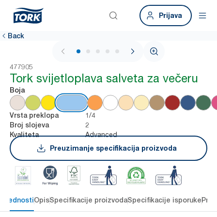
Prijava
Back
1 / 5
477905
Tork svijetloplava salveta za večeru
Boja
1/4
Vrsta preklopa
2
Broj slojeva
Advanced
Kvaliteta
Preuzimanje specifikacija proizvoda
 prednosti
Opis
Specifikacije proizvoda
Specifikacije isporuke
Preu