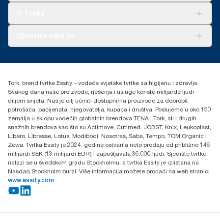
Tork Clean Care
AD-a-Glance
O Torku
O nama
Obratite nam se
Priče o uspjehu
torkcontact@essity.com
+385 913 900 004
Essity Hungary Kft. Professional Hygiene
Tork, brend tvrtke Essity – vodeće svjetske tvrtke za higijenu i zdravlje.
H-1021 Budapest
Svakog dana naše proizvode, rješenja i usluge koriste milijarde ljudi
Budakeszi út 51.
diljem svijeta. Naš je cilj učiniti dostupnima proizvode za dobrobit
potrošača, pacijenata, njegovatelja, kupaca i društva. Poslujemo u oko 150
zemalja u sklopu vodećih globalnih brendova TENA i Tork, ali i drugih
snažnih brendova kao što su Actimove, Cutimed, JOBST, Knix, Leukoplast,
Libero, Libresse, Lotus, Modibodi, Nosotras, Saba, Tempo, TOM Organic i
Zewa. Tvrtka Essity je 2024. godine ostvarila neto prodaju od približno 146
milijardi SEK (13 milijardi EUR) i zapošljavala 36.000 ljudi. Sjedište tvrtke
nalazi se u švedskom gradu Stockholmu, a tvrtka Essity je izlistana na
Nasdaq Stockholm burzi. Više informacija možete pronaći na web stranici
www.essity.com