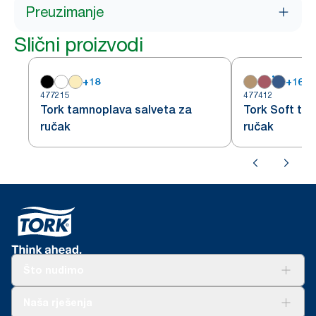
Preuzimanje
Slični proizvodi
+
18
+
16
477215
477412
Tork tamnoplava salveta za
Tork Soft ta
ručak
ručak
Što nudimo
Rješenja
Naša rješenja
Održivost