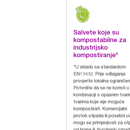
Salvete koje su
kompostabilne za
industrijsko
kompostiranje*
*U skladu sa standardom
EN13432. Prije odlaganja
provjerite lokalna ograničen
Potvrdite da se ne koristi u
kombinaciji s opasnim tvarim
tvarima koje nije moguće
kompostirati. Komercijalni
protok otpada ili posebni uv
mogu se primjenjivati za o
od hrane ili životinjski otpa