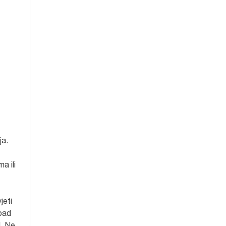
ja.
a ili
jeti
tpad
d. Ne