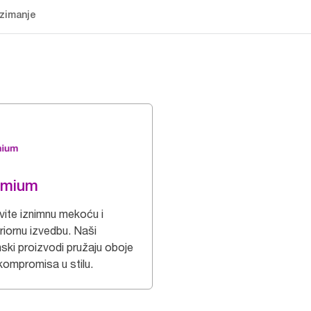
zimanje
emium
vite iznimnu mekoću i
riornu izvedbu. Naši
nski proizvodi pružaju oboje
kompromisa u stilu.