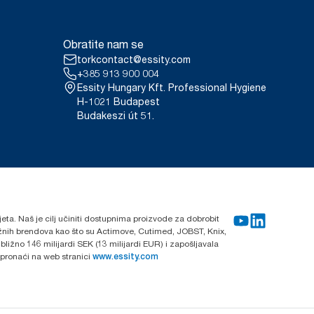
Obratite nam se
torkcontact@essity.com
+385 913 900 004
Essity Hungary Kft. Professional Hygiene
H-1021 Budapest
Budakeszi út 51.
ijeta. Naš je cilj učiniti dostupnima proizvode za dobrobit
nažnih brendova kao što su Actimove, Cutimed, JOBST, Knix,
ližno 146 milijardi SEK (13 milijardi EUR) i zapošljavala
 pronaći na web stranici
www.essity.com