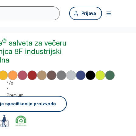
Prijava
®
e
salveta za večeru
jca 8F industrijski
lna
1/8
1
Premium
e specifikacija proizvoda