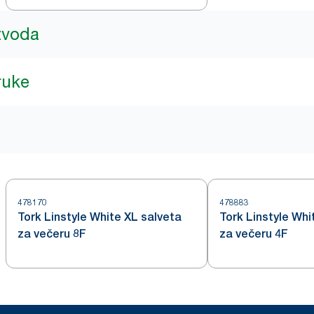
izvoda
ruke
478170
478883
Tork Linstyle White XL salveta
Tork Linstyle Whi
za večeru 8F
za večeru 4F