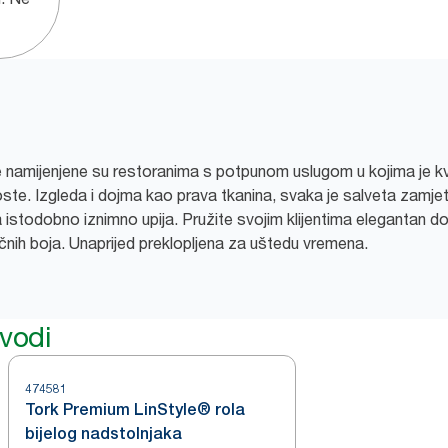
 namijenjene su restoranima s potpunom uslugom u kojima je kv
ste. Izgleda i dojma kao prava tkanina, svaka je salveta zamje
a istodobno iznimno upija. Pružite svojim klijentima elegantan do
čnih boja. Unaprijed preklopljena za uštedu vremena.
zvodi
474581
Tork Premium LinStyle® rola
bijelog nadstolnjaka