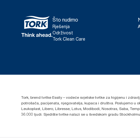
Što nudimo
Rješenja
Održivost
Tork Clean Care
Tork, brend tvrtke Essity – vodeće svjetske tvrtke za higijenu i zdrav
potrošača, pacijenata, njegovatelja, kupaca i društva. Poslujemo u 
Leukoplast, Libero, Libresse, Lotus, Modibodi, Nosotras, Saba, Tempo,
36.000 ljudi. Sjedište tvrtke nalazi se u švedskom gradu Stockholmu,