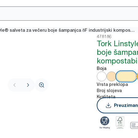
Tork Linstyle® salveta za večeru boje šampanjca 8F industrijski kompostabilna
478186
Tork Linstyl
boje šampan
kompostabi
Boja
Vrsta preklopa
Broj slojeva
Kvaliteta
Preuzimanj