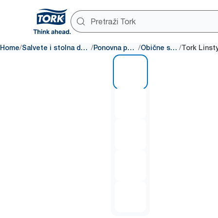
/
/
/
/
Home
Salvete i stolna dekoracija
Ponovna punjenja
Obične salvete
1 of 5