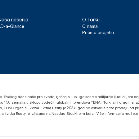
Naša rješenja
O Torku
AD-a-Glance
O nama
Priče o uspjehu
lje. Svakog dana naše proizvode, rješenja i usluge koriste milijarde ljudi diljem sv
oko 150 zemalja u sklopu vodećih globalnih brendova TENA i Tork, ali i drugih s
 TOM Organic i Zewa. Tvrtka Essity je 2024. godine ostvarila neto prodaju od prib
 a tvrtka Essity je izlistana na Nasdaq Stockholm burzi. Više informacija možete