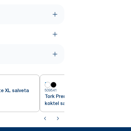
te XL salveta
509541
Tork Premium Linstyle® White
koktel salveta