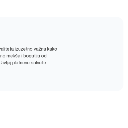
aliteta izuzetno važna kako
tno mekša i bogatija od
življaj platnene salvete