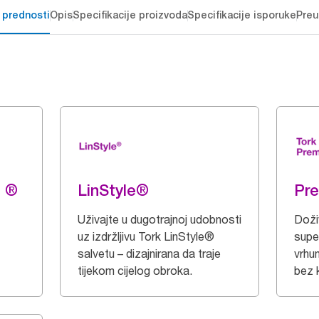
 prednosti
Opis
Specifikacije proizvoda
Specifikacije isporuke
Preu
g ®
LinStyle®
Pr
Uživajte u dugotrajnoj udobnosti
Doži
uz izdržljivu Tork LinStyle®
supe
salvetu – dizajnirana da traje
vrhu
tijekom cijelog obroka.
bez 