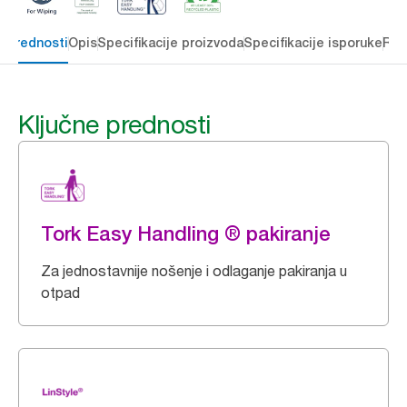
e prednosti
Opis
Specifikacije proizvoda
Specifikacije isporuke
Res
Ključne prednosti
Tork Easy Handling ® pakiranje
Za jednostavnije nošenje i odlaganje pakiranja u
otpad