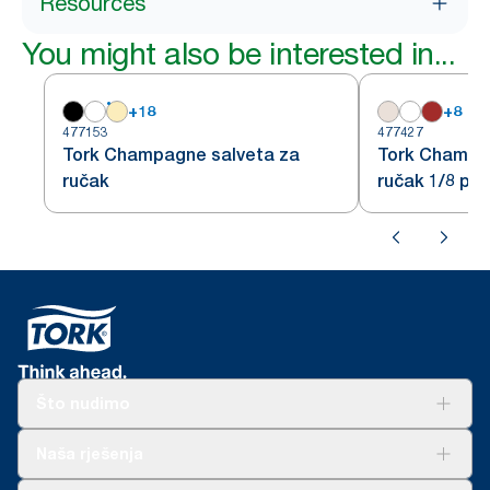
Resources
You might also be interested in...
+
18
+
8
477153
477427
Tork Champagne salveta za
Tork Champa
ručak
ručak 1/8 pre
Što nudimo
Rješenja
Naša rješenja
Održivost