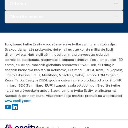
Tork Clean Care
AD-a-Glance
O Torku
O nama
Obratite nam se
Priče o uspjehu
torkcontact@essity.com
+385 913 900 004
Essity Hungary Kft. Professional Hygiene
Tork, brend tvrtke Essity – vodeće svjetske tvrtke za higijenu i zdravlje.
H-1021 Budapest
Svakog dana naše proizvode, rješenja i usluge koriste milijarde ljudi
Budakeszi út 51.
diljem svijeta. Naš je cilj učiniti dostupnima proizvode za dobrobit
potrošača, pacijenata, njegovatelja, kupaca i društva. Poslujemo u oko 150
zemalja u sklopu vodećih globalnih brendova TENA i Tork, ali i drugih
snažnih brendova kao što su Actimove, Cutimed, JOBST, Knix, Leukoplast,
Libero, Libresse, Lotus, Modibodi, Nosotras, Saba, Tempo, TOM Organic i
Zewa. Tvrtka Essity je 2024. godine ostvarila neto prodaju od približno 146
milijardi SEK (13 milijardi EUR) i zapošljavala 36.000 ljudi. Sjedište tvrtke
nalazi se u švedskom gradu Stockholmu, a tvrtka Essity je izlistana na
Nasdaq Stockholm burzi. Više informacija možete pronaći na web stranici
www.essity.com