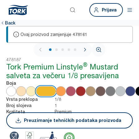
Prijava
Back
Ovaj proizvod zamjenjuje
478161
1 / 6
478187
®
Tork Premium Linstyle
Mustard
salveta za večeru 1/8 presavijena
Boja
1/8
Vrsta preklopa
1
Broj slojeva
Premium
Kvaliteta
Preuzimanje tehničkih podataka proizvoda