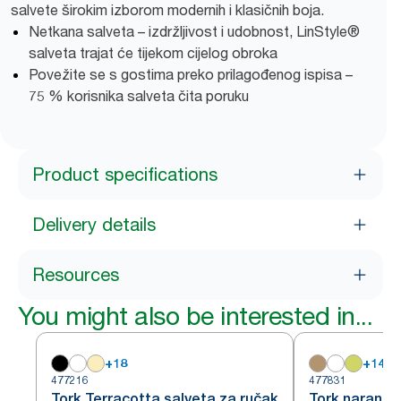
salvete širokim izborom modernih i klasičnih boja.
Netkana salveta – izdržljivost i udobnost, LinStyle®
salveta trajat će tijekom cijelog obroka
Povežite se s gostima preko prilagođenog ispisa –
75 % korisnika salveta čita poruku
Product specifications
Delivery details
Resources
You might also be interested in...
+
18
+
14
477216
477831
Tork Terracotta salveta za ručak
Tork naranča