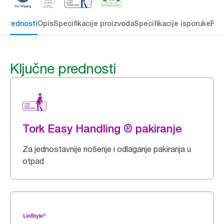
e prednosti
Opis
Specifikacije proizvoda
Specifikacije isporuke
Res
Ključne prednosti
Tork Easy Handling ® pakiranje
Za jednostavnije nošenje i odlaganje pakiranja u
otpad