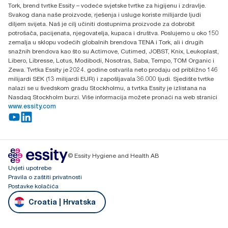
Tork, brend tvrtke Essity – vodeće svjetske tvrtke za higijenu i zdravlje.
H-1021 Budapest
Svakog dana naše proizvode, rješenja i usluge koriste milijarde ljudi
Budakeszi út 51.
diljem svijeta. Naš je cilj učiniti dostupnima proizvode za dobrobit
potrošača, pacijenata, njegovatelja, kupaca i društva. Poslujemo u oko 150
zemalja u sklopu vodećih globalnih brendova TENA i Tork, ali i drugih
snažnih brendova kao što su Actimove, Cutimed, JOBST, Knix, Leukoplast,
Libero, Libresse, Lotus, Modibodi, Nosotras, Saba, Tempo, TOM Organic i
Zewa. Tvrtka Essity je 2024. godine ostvarila neto prodaju od približno 146
milijardi SEK (13 milijardi EUR) i zapošljavala 36.000 ljudi. Sjedište tvrtke
nalazi se u švedskom gradu Stockholmu, a tvrtka Essity je izlistana na
Nasdaq Stockholm burzi. Više informacija možete pronaći na web stranici
www.essity.com
© Essity Hygiene and Health AB
Uvjeti upotrebe
Pravila o zaštiti privatnosti
Postavke kolačića
Croatia | Hrvatska