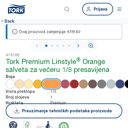
Prijava
Back
Ovaj proizvod zamjenjuje
478162
1 / 6
478188
®
Tork Premium Linstyle
Orange
salveta za večeru 1/8 presavijena
Boja
1/8
Vrsta preklopa
1
Broj slojeva
Premium
Kvaliteta
Preuzimanje tehničkih podataka proizvoda