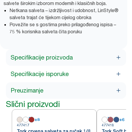
salvete širokim izborom modernih i klasičnih boja.
Netkana salveta – izdržljivost i udobnost, LinStyle®
salveta trajat će tijekom cijelog obroka
Povežite se s gostima preko prilagođenog ispisa –
75 % korisnika salveta čita poruku
Specifikacije proizvoda
Specifikacije isporuke
Preuzimanje
Slični proizvodi
+
8
+
6
477417
477418
Tork crvena salveta za ručak 1/8
Tork Soft bo