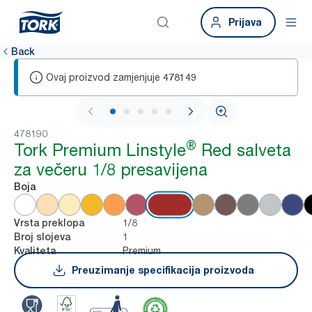
Prijava
Back
Ovaj proizvod zamjenjuje
478149
1 / 6
478190
®
Tork Premium Linstyle
Red salveta
za večeru 1/8 presavijena
Boja
1/8
Vrsta preklopa
1
Broj slojeva
Premium
Kvaliteta
Preuzimanje specifikacija proizvoda