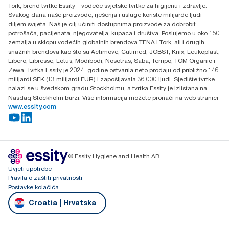
Tork, brend tvrtke Essity – vodeće svjetske tvrtke za higijenu i zdravlje.
H-1021 Budapest
Svakog dana naše proizvode, rješenja i usluge koriste milijarde ljudi
Budakeszi út 51.
diljem svijeta. Naš je cilj učiniti dostupnima proizvode za dobrobit
potrošača, pacijenata, njegovatelja, kupaca i društva. Poslujemo u oko 150
zemalja u sklopu vodećih globalnih brendova TENA i Tork, ali i drugih
snažnih brendova kao što su Actimove, Cutimed, JOBST, Knix, Leukoplast,
Libero, Libresse, Lotus, Modibodi, Nosotras, Saba, Tempo, TOM Organic i
Zewa. Tvrtka Essity je 2024. godine ostvarila neto prodaju od približno 146
milijardi SEK (13 milijardi EUR) i zapošljavala 36.000 ljudi. Sjedište tvrtke
nalazi se u švedskom gradu Stockholmu, a tvrtka Essity je izlistana na
Nasdaq Stockholm burzi. Više informacija možete pronaći na web stranici
www.essity.com
© Essity Hygiene and Health AB
Uvjeti upotrebe
Pravila o zaštiti privatnosti
Postavke kolačića
Croatia | Hrvatska