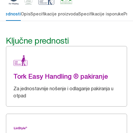
 prednosti
Opis
Specifikacije proizvoda
Specifikacije isporuke
Preu
Ključne prednosti
Tork Easy Handling ® pakiranje
Za jednostavnije nošenje i odlaganje pakiranja u
otpad