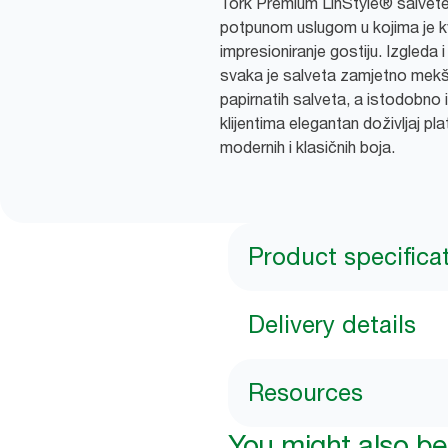
Tork Premium LinStyle® salvete
potpunom uslugom u kojima je k
impresioniranje gostiju. Izgleda 
svaka je salveta zamjetno mekša
papirnatih salveta, a istodobno 
klijentima elegantan doživljaj p
modernih i klasičnih boja.
Product specifica
Delivery details
Resources
You might also be 