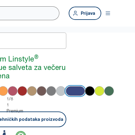
Prijava
®
m Linstyle
ue salveta za večeru
ena
1/8
1
Premium
ehničkih podataka proizvoda