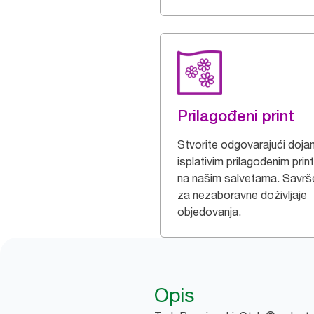
Prilagođeni print
Stvorite odgovarajući doja
isplativim prilagođenim pri
na našim salvetama. Savr
za nezaboravne doživljaje
objedovanja.
Opis