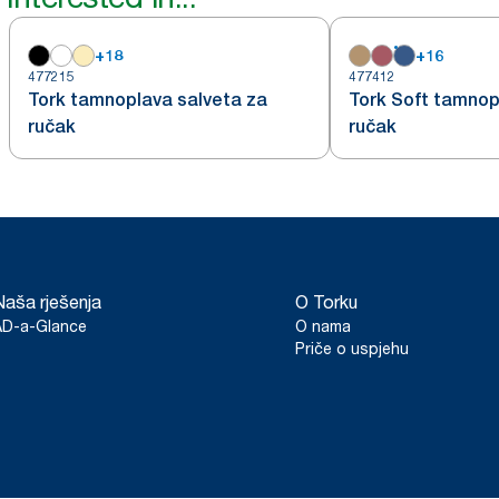
+
18
+
16
477215
477412
Tork tamnoplava salveta za
Tork Soft tamnop
ručak
ručak
Naša rješenja
O Torku
AD-a-Glance
O nama
Priče o uspjehu