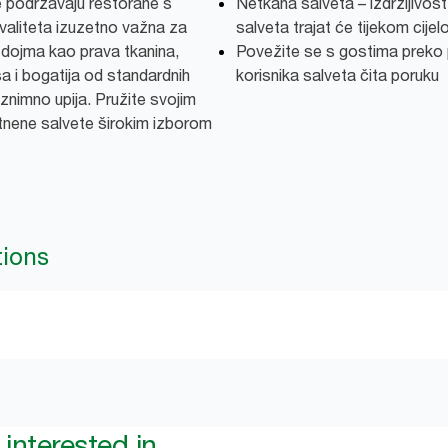
 podržavaju restorane s
Netkana salveta – izdržljivos
valiteta izuzetno važna za
salveta trajat će tijekom cije
i dojma kao prava tkanina,
Povežite se s gostima preko 
 i bogatija od standardnih
korisnika salveta čita poruku
iznimno upija. Pružite svojim
latnene salvete širokim izborom
tions
interested in...