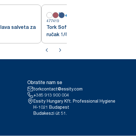
+
6
477419
4
lava salveta za
Tork Soft tamnoplava salveta za
ručak 1/8 preklopljena
Obratite nam se
torkcontact@essity.com
+385 913 900 004
Essity Hungary Kft. Professional Hygiene
H-1021 Budapest
Budakeszi út 51.