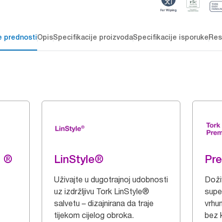
e prednosti
Opis
Specifikacije proizvoda
Specifikacije isporuke
Res
g ®
LinStyle®
Pr
Uživajte u dugotrajnoj udobnosti
Doži
uz izdržljivu Tork LinStyle®
supe
salvetu – dizajnirana da traje
vrhu
tijekom cijelog obroka.
bez 