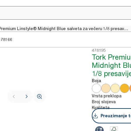
Tork Premium Linstyle® Midnight Blue salveta za večeru 1/8 presavijena
478166
478195
Tork Premiu
Midnight Bl
1/8 presavij
Boja
Vrsta preklopa
Broj slojeva
Kvaliteta
Preuzimanje t