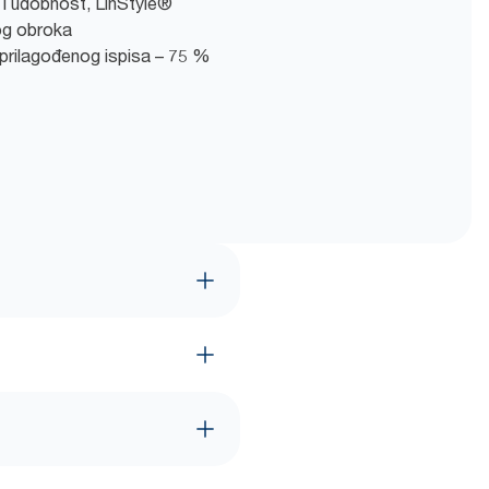
t i udobnost, LinStyle®
log obroka
prilagođenog ispisa – 75 %