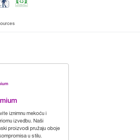
ources
emium
vite iznimnu mekoću i
riornu izvedbu. Naši
nski proizvodi pružaju oboje
kompromisa u stilu.