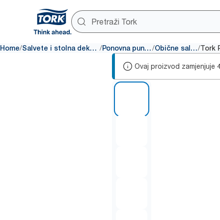
/
/
/
/
Home
Salvete i stolna dekoracija
Ponovna punjenja
Obične salvete
Ovaj proizvod zamjenjuje
1 of 5