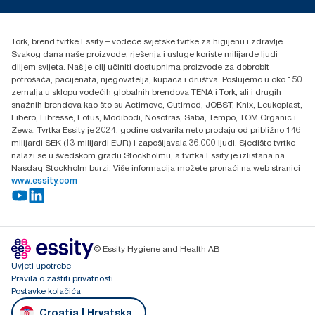
torkcontact@essity.com
+385 913 900 004
Essity Hungary Kft. Professional Hygiene
Tork, brend tvrtke Essity – vodeće svjetske tvrtke za higijenu i zdravlje.
H-1021 Budapest
Svakog dana naše proizvode, rješenja i usluge koriste milijarde ljudi
Budakeszi út 51.
diljem svijeta. Naš je cilj učiniti dostupnima proizvode za dobrobit
potrošača, pacijenata, njegovatelja, kupaca i društva. Poslujemo u oko 150
zemalja u sklopu vodećih globalnih brendova TENA i Tork, ali i drugih
snažnih brendova kao što su Actimove, Cutimed, JOBST, Knix, Leukoplast,
Libero, Libresse, Lotus, Modibodi, Nosotras, Saba, Tempo, TOM Organic i
Zewa. Tvrtka Essity je 2024. godine ostvarila neto prodaju od približno 146
milijardi SEK (13 milijardi EUR) i zapošljavala 36.000 ljudi. Sjedište tvrtke
nalazi se u švedskom gradu Stockholmu, a tvrtka Essity je izlistana na
Nasdaq Stockholm burzi. Više informacija možete pronaći na web stranici
www.essity.com
© Essity Hygiene and Health AB
Uvjeti upotrebe
Pravila o zaštiti privatnosti
Postavke kolačića
Croatia | Hrvatska