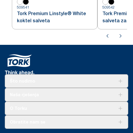
509541
509542
Tork Premium Linstyle® White
Tork Premium
koktel salveta
salveta za k
Što nudimo
Rješenja
Naša rješenja
Održivost
Tork Clean Care
AD-a-Glance
O Torku
O nama
Obratite nam se
Priče o uspjehu