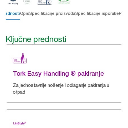
 prednosti
Opis
Specifikacije proizvoda
Specifikacije isporuke
Preu
Ključne prednosti
Tork Easy Handling ® pakiranje
Za jednostavnije nošenje i odlaganje pakiranja u
otpad