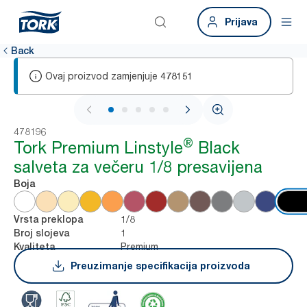
Prijava
Back
Ovaj proizvod zamjenjuje
478151
1 / 5
478196
®
Tork Premium Linstyle
Black
salveta za večeru 1/8 presavijena
Boja
1/8
Vrsta preklopa
1
Broj slojeva
Premium
Kvaliteta
Preuzimanje specifikacija proizvoda