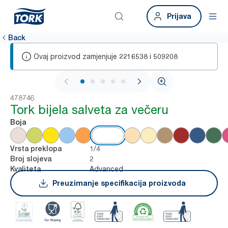
Prijava
Back
Ovaj proizvod zamjenjuje
i
2216538
509208
1 / 5
478746
Tork bijela salveta za večeru
Boja
1/4
Vrsta preklopa
2
Broj slojeva
Advanced
Kvaliteta
Preuzimanje specifikacija proizvoda