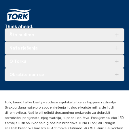
Što nudimo
Rješenja
Naša rješenja
Održivost
Tork Clean Care
AD-a-Glance
O Torku
O nama
Obratite nam se
Priče o uspjehu
torkcontact@essity.com
+385 913 900 004
Essity Hungary Kft. Professional Hygiene
Tork, brend tvrtke Essity – vodeće svjetske tvrtke za higijenu i zdravlje.
H-1021 Budapest
Svakog dana naše proizvode, rješenja i usluge koriste milijarde ljudi
Budakeszi út 51.
diljem svijeta. Naš je cilj učiniti dostupnima proizvode za dobrobit
potrošača, pacijenata, njegovatelja, kupaca i društva. Poslujemo u oko 150
zemalja u sklopu vodećih globalnih brendova TENA i Tork, ali i drugih
snažnih brendova kao što su Actimove, Cutimed, JOBST, Knix, Leukoplast,