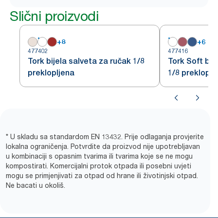
Slični proizvodi
+
8
+
6
477402
477416
Tork bijela salveta za ručak 1/8
Tork Soft bij
preklopljena
1/8 prekloplj
* U skladu sa standardom EN 13432. Prije odlaganja provjerite
lokalna ograničenja. Potvrdite da proizvod nije upotrebljavan
u kombinaciji s opasnim tvarima ili tvarima koje se ne mogu
kompostirati. Komercijalni protok otpada ili posebni uvjeti
mogu se primjenjivati za otpad od hrane ili životinjski otpad.
Ne bacati u okoliš.