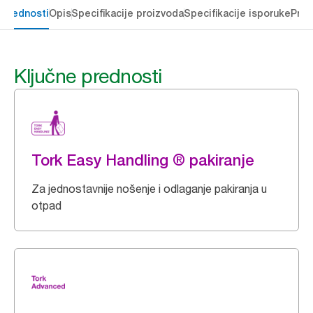
 prednosti
Opis
Specifikacije proizvoda
Specifikacije isporuke
Preu
Ključne prednosti
Tork Easy Handling ® pakiranje
Za jednostavnije nošenje i odlaganje pakiranja u
otpad