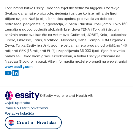
Essity Hungary Kft. Professional Hygiene
Tork, brend tvrtke Essity – vodeće svjetske tvrtke za higijenu i zdravlje.
H-1021 Budapest
Svakog dana naše proizvode, rješenja i usluge koriste milijarde ljudi
Budakeszi út 51.
diljem svijeta. Naš je cilj učiniti dostupnima proizvode za dobrobit
potrošača, pacijenata, njegovatelja, kupaca i društva. Poslujemo u oko 150
zemalja u sklopu vodećih globalnih brendova TENA i Tork, ali i drugih
snažnih brendova kao što su Actimove, Cutimed, JOBST, Knix, Leukoplast,
Libero, Libresse, Lotus, Modibodi, Nosotras, Saba, Tempo, TOM Organic i
Zewa. Tvrtka Essity je 2024. godine ostvarila neto prodaju od približno 146
milijardi SEK (13 milijardi EUR) i zapošljavala 36.000 ljudi. Sjedište tvrtke
nalazi se u švedskom gradu Stockholmu, a tvrtka Essity je izlistana na
Nasdaq Stockholm burzi. Više informacija možete pronaći na web stranici
www.essity.com
© Essity Hygiene and Health AB
Uvjeti upotrebe
Pravila o zaštiti privatnosti
Postavke kolačića
Croatia | Hrvatska