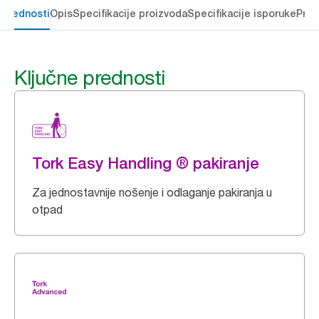
 prednosti
Opis
Specifikacije proizvoda
Specifikacije isporuke
Preu
Ključne prednosti
Tork Easy Handling ® pakiranje
Za jednostavnije nošenje i odlaganje pakiranja u
otpad