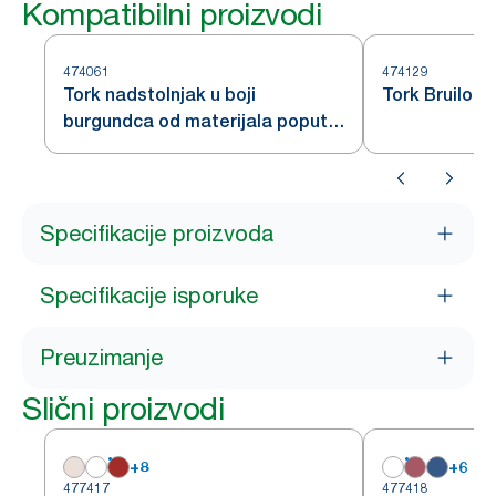
Kompatibilni proizvodi
474061
474129
Tork nadstolnjak u boji
Tork Bruilof
burgundca od materijala poput
tkanine
Specifikacije proizvoda
Specifikacije isporuke
Preuzimanje
Slični proizvodi
+
8
+
6
477417
477418