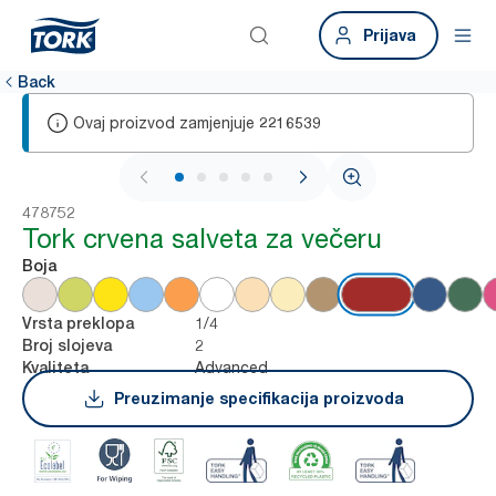
Prijava
Back
Ovaj proizvod zamjenjuje
2216539
1 / 5
478752
Tork crvena salveta za večeru
Boja
1/4
Vrsta preklopa
2
Broj slojeva
Advanced
Kvaliteta
Preuzimanje specifikacija proizvoda