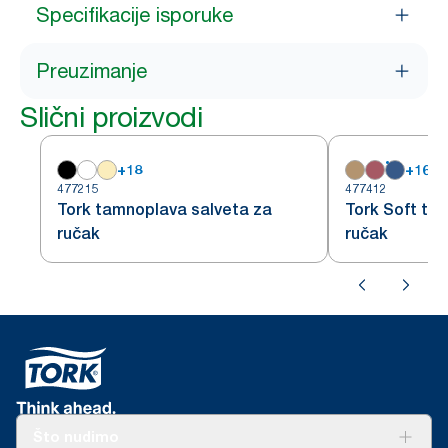
Specifikacije isporuke
Preuzimanje
Slični proizvodi
+
18
+
16
477215
477412
Tork tamnoplava salveta za
Tork Soft ta
ručak
ručak
Što nudimo