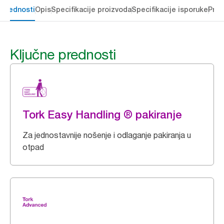
 prednosti
Opis
Specifikacije proizvoda
Specifikacije isporuke
Preu
Ključne prednosti
Tork Easy Handling ® pakiranje
Za jednostavnije nošenje i odlaganje pakiranja u
otpad