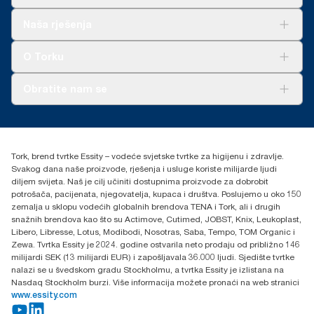
Rješenja
Naša rješenja
Održivost
Tork Clean Care
AD-a-Glance
O Torku
O nama
Obratite nam se
Priče o uspjehu
torkcontact@essity.com
+385 913 900 004
Essity Hungary Kft. Professional Hygiene
Tork, brend tvrtke Essity – vodeće svjetske tvrtke za higijenu i zdravlje.
H-1021 Budapest
Svakog dana naše proizvode, rješenja i usluge koriste milijarde ljudi
Budakeszi út 51.
diljem svijeta. Naš je cilj učiniti dostupnima proizvode za dobrobit
potrošača, pacijenata, njegovatelja, kupaca i društva. Poslujemo u oko 150
zemalja u sklopu vodećih globalnih brendova TENA i Tork, ali i drugih
snažnih brendova kao što su Actimove, Cutimed, JOBST, Knix, Leukoplast,
Libero, Libresse, Lotus, Modibodi, Nosotras, Saba, Tempo, TOM Organic i
Zewa. Tvrtka Essity je 2024. godine ostvarila neto prodaju od približno 146
milijardi SEK (13 milijardi EUR) i zapošljavala 36.000 ljudi. Sjedište tvrtke
nalazi se u švedskom gradu Stockholmu, a tvrtka Essity je izlistana na
Nasdaq Stockholm burzi. Više informacija možete pronaći na web stranici
www.essity.com