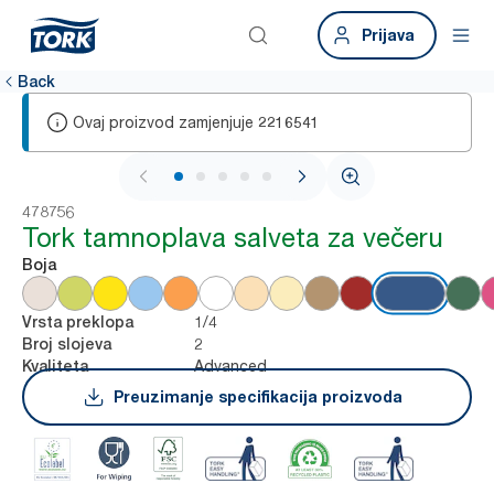
Prijava
Back
Ovaj proizvod zamjenjuje
2216541
1 / 5
478756
Tork tamnoplava salveta za večeru
Boja
1/4
Vrsta preklopa
2
Broj slojeva
Advanced
Kvaliteta
Preuzimanje specifikacija proizvoda