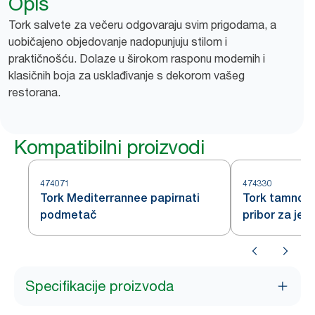
Opis
Tork salvete za večeru odgovaraju svim prigodama, a
uobičajeno objedovanje nadopunjuju stilom i
praktičnošću. Dolaze u širokom rasponu modernih i
klasičnih boja za usklađivanje s dekorom vašeg
restorana.
Kompatibilni proizvodi
474071
474330
Tork Mediterrannee papirnati
Tork tamnopl
podmetač
pribor za jel
Specifikacije proizvoda