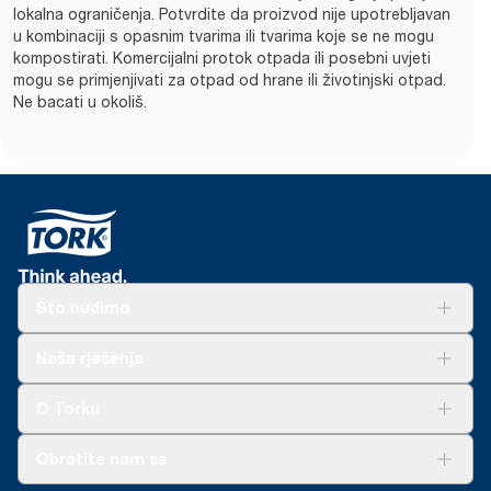
lokalna ograničenja. Potvrdite da proizvod nije upotrebljavan
u kombinaciji s opasnim tvarima ili tvarima koje se ne mogu
kompostirati. Komercijalni protok otpada ili posebni uvjeti
mogu se primjenjivati za otpad od hrane ili životinjski otpad.
Ne bacati u okoliš.
Što nudimo
Rješenja
Naša rješenja
Održivost
Tork Clean Care
AD-a-Glance
O Torku
O nama
Obratite nam se
Priče o uspjehu