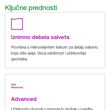
Ključne prednosti
Iznimno debela salveta
Površina s mikroreljefnim tiskom za deblju salvetu
koja više upija. Veća udobnost i učinkovitija
upotreba.
Advanced
Učinkovito dovodi u ravnotežu trošak i izvedbu.