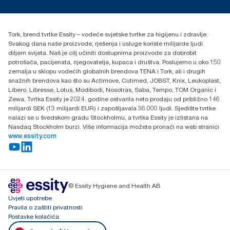
torkcontact@essity.com
+385 913 900 004
Essity Hungary Kft. Professional Hygiene
Tork, brend tvrtke Essity – vodeće svjetske tvrtke za higijenu i zdravlje.
H-1021 Budapest
Svakog dana naše proizvode, rješenja i usluge koriste milijarde ljudi
Budakeszi út 51.
diljem svijeta. Naš je cilj učiniti dostupnima proizvode za dobrobit
potrošača, pacijenata, njegovatelja, kupaca i društva. Poslujemo u oko 150
zemalja u sklopu vodećih globalnih brendova TENA i Tork, ali i drugih
snažnih brendova kao što su Actimove, Cutimed, JOBST, Knix, Leukoplast,
Libero, Libresse, Lotus, Modibodi, Nosotras, Saba, Tempo, TOM Organic i
Zewa. Tvrtka Essity je 2024. godine ostvarila neto prodaju od približno 146
milijardi SEK (13 milijardi EUR) i zapošljavala 36.000 ljudi. Sjedište tvrtke
nalazi se u švedskom gradu Stockholmu, a tvrtka Essity je izlistana na
Nasdaq Stockholm burzi. Više informacija možete pronaći na web stranici
www.essity.com
© Essity Hygiene and Health AB
Uvjeti upotrebe
Pravila o zaštiti privatnosti
Postavke kolačića