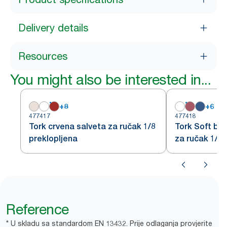
Delivery details
Resources
You might also be interested in...
+
8
+
6
477417
477418
Tork crvena salveta za ručak 1/8
Tork Soft bo
preklopljena
za ručak 1/8 
Reference
* U skladu sa standardom EN 13432. Prije odlaganja provjerite