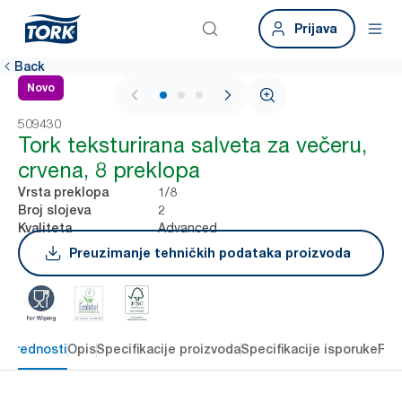
Prijava
Back
Novo
1 / 3
509430
Tork teksturirana salveta za večeru,
crvena, 8 preklopa
1/8
Vrsta preklopa
2
Broj slojeva
Advanced
Kvaliteta
Preuzimanje tehničkih podataka proizvoda
e prednosti
Opis
Specifikacije proizvoda
Specifikacije isporuke
Res