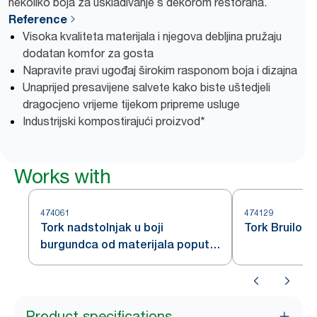
nekoliko boja za usklađivanje s dekorom restorana.
Reference
Visoka kvaliteta materijala i njegova debljina pružaju
dodatan komfor za gosta
Napravite pravi ugođaj širokim rasponom boja i dizajna
Unaprijed presavijene salvete kako biste uštedjeli
dragocjeno vrijeme tijekom pripreme usluge
Industrijski kompostirajući proizvod*
Works with
474061
474129
Tork nadstolnjak u boji
Tork Bruilof
burgundca od materijala poput
tkanine
Product specifications