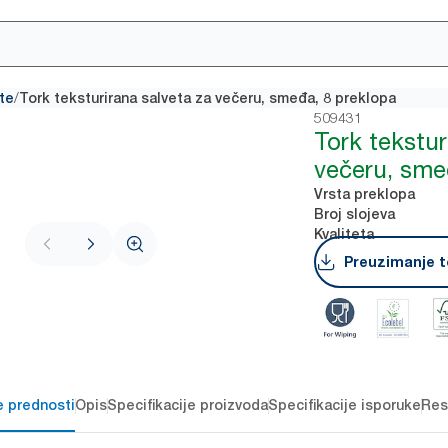
/
te
Tork teksturirana salveta za večeru, smeđa, 8 preklopa
509431
Tork tekstur
večeru, sme
Vrsta preklopa
Broj slojeva
Kvaliteta
Preuzimanje t
e prednosti
Opis
Specifikacije proizvoda
Specifikacije isporuke
Res