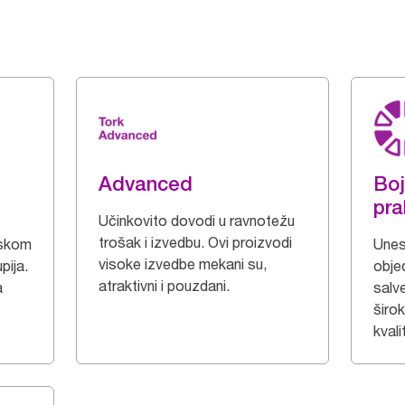
Advanced
Boj
pra
Učinkovito dovodi u ravnotežu
trošak i izvedbu. Ovi proizvodi
iskom
Unesi
visoke izvedbe mekani su,
pija.
obje
atraktivni i pouzdani.
a
salv
širo
kvali