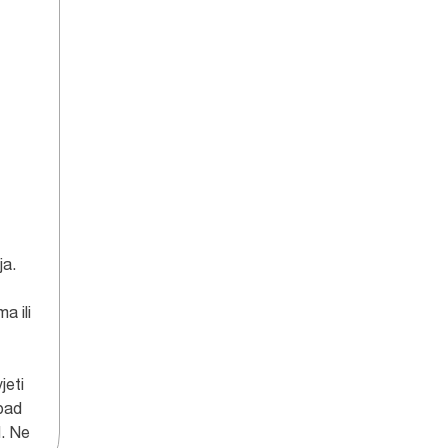
ja.
a ili
jeti
tpad
d. Ne