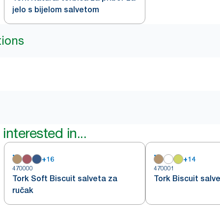
jelo s bijelom salvetom
tions
interested in...
+
16
+
14
470000
470001
Tork Soft Biscuit salveta za
Tork Biscuit salv
ručak