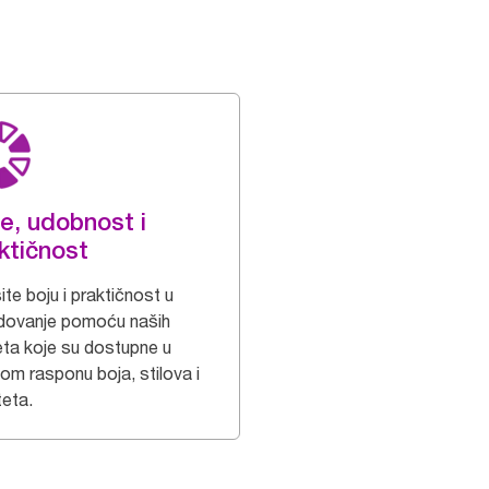
e, udobnost i
ktičnost
te boju i praktičnost u
dovanje pomoću naših
eta koje su dostupne u
kom rasponu boja, stilova i
teta.