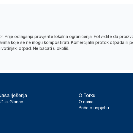
 Prije odlaganja provjerite lokalna ograničenja. Potvrdite da proizv
tvarima koje se ne mogu kompostirati. Komercijalni protok otpada ili 
životinjski otpad. Ne bacati u okoliš.
Naša rješenja
O Torku
AD-a-Glance
O nama
Priče o uspjehu