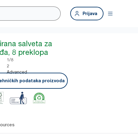
Prijava
irana salveta za
đa, 8 preklopa
1/8
2
Advanced
ehničkih podataka proizvoda
ources