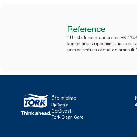
Reference
* U skladu sa standardom EN 13432.
kombinaciji s opasnim tvarima ili 
primjenjivati za otpad od hrane ili 
Što nudimo
Rješenja
Održivost
Tork Clean Care