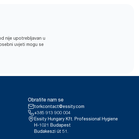
od nije upotrebljavan u
posebni uvjeti mogu se
Obratite nam se
torkcontact@essity.com
+385 913 900 004
Essity Hungary Kft. Professional Hygiene
H-1021 Budapest
Budakeszi út 51.