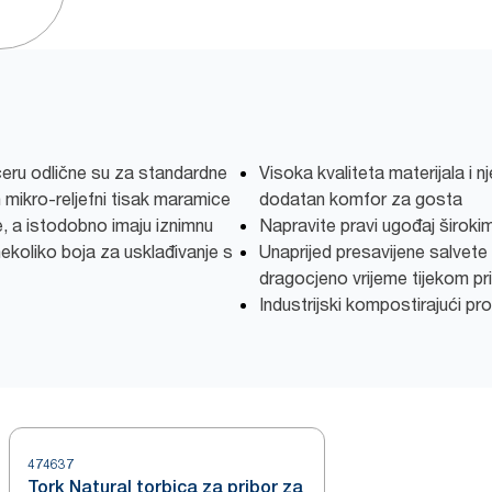
čeru odlične su za standardne
Visoka kvaliteta materijala i n
 mikro-reljefni tisak maramice
dodatan komfor za gosta
e, a istodobno imaju iznimnu
Napravite pravi ugođaj široki
ekoliko boja za usklađivanje s
Unaprijed presavijene salvete 
dragocjeno vrijeme tijekom pr
Industrijski kompostirajući pr
474637
Tork Natural torbica za pribor za