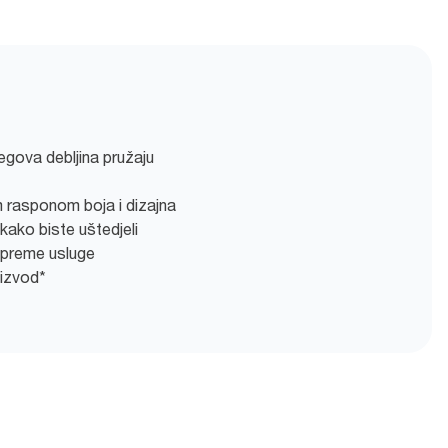
jegova debljina pružaju
m rasponom boja i dizajna
kako biste uštedjeli
ipreme usluge
oizvod*