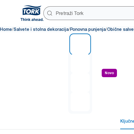
/
/
/
Home
Salvete i stolna dekoracija
Ponovna punjenja
Obične salve
1 of 4
Novo
Ključn