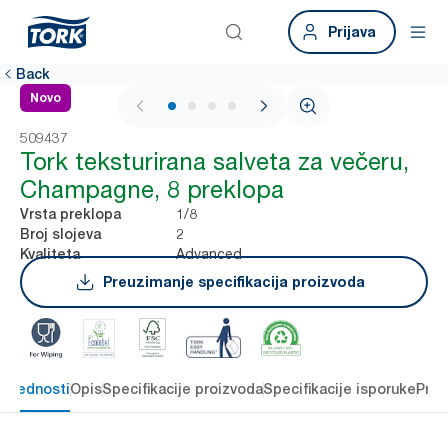
Prijava
Back
Novo
1 / 4
509437
Tork teksturirana salveta za večeru,
Champagne, 8 preklopa
1/8
Vrsta preklopa
2
Broj slojeva
Advanced
Kvaliteta
Preuzimanje specifikacija proizvoda
 prednosti
Opis
Specifikacije proizvoda
Specifikacije isporuke
Preu