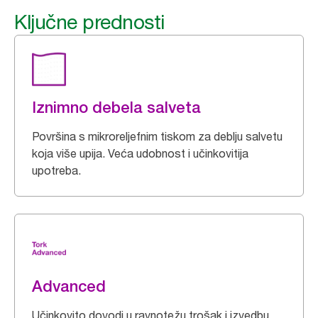
Ključne prednosti
Iznimno debela salveta
Površina s mikroreljefnim tiskom za deblju salvetu
koja više upija. Veća udobnost i učinkovitija
upotreba.
Advanced
Učinkovito dovodi u ravnotežu trošak i izvedbu.