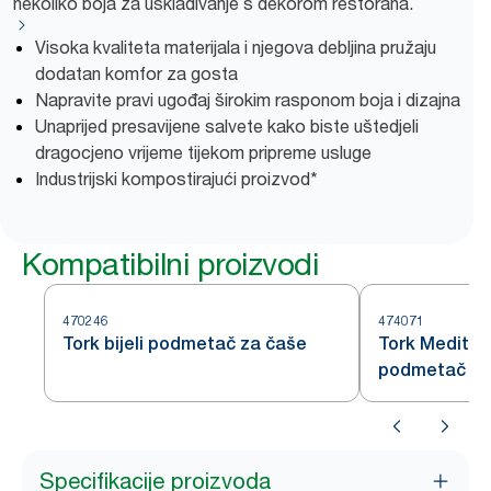
nekoliko boja za usklađivanje s dekorom restorana.
Visoka kvaliteta materijala i njegova debljina pružaju
dodatan komfor za gosta
Napravite pravi ugođaj širokim rasponom boja i dizajna
Unaprijed presavijene salvete kako biste uštedjeli
dragocjeno vrijeme tijekom pripreme usluge
Industrijski kompostirajući proizvod*
Kompatibilni proizvodi
470246
474071
Tork bijeli podmetač za čaše
Tork Mediter
podmetač
Specifikacije proizvoda