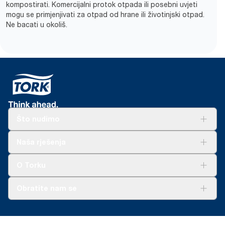
kompostirati. Komercijalni protok otpada ili posebni uvjeti
mogu se primjenjivati za otpad od hrane ili životinjski otpad.
Ne bacati u okoliš.
Što nudimo
Rješenja
Naša rješenja
Održivost
Tork Clean Care
AD-a-Glance
O Torku
O nama
Obratite nam se
Priče o uspjehu
torkcontact@essity.com
+385 913 900 004