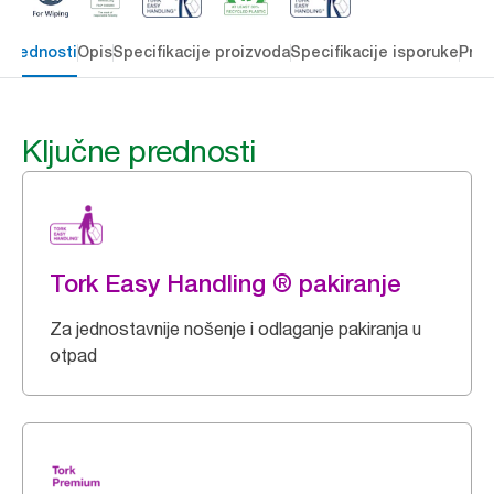
 prednosti
Opis
Specifikacije proizvoda
Specifikacije isporuke
Preu
Ključne prednosti
Tork Easy Handling ® pakiranje
Za jednostavnije nošenje i odlaganje pakiranja u
otpad