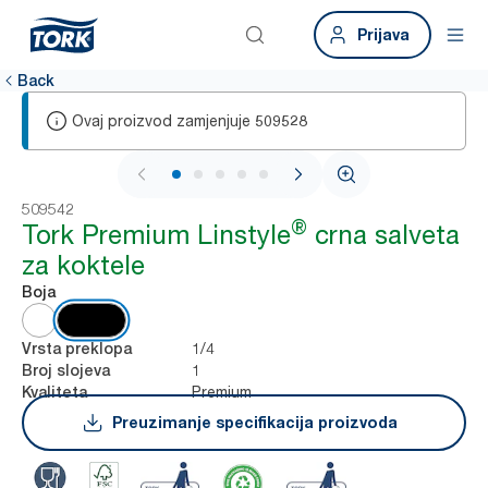
Prijava
Back
Ovaj proizvod zamjenjuje
509528
1 / 5
509542
®
Tork Premium Linstyle
crna salveta
za koktele
Boja
1/4
Vrsta preklopa
1
Broj slojeva
Premium
Kvaliteta
Preuzimanje specifikacija proizvoda