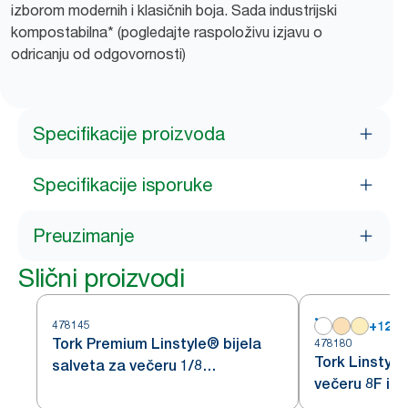
izborom modernih i klasičnih boja. Sada industrijski
kompostabilna* (pogledajte raspoloživu izjavu o
odricanju od odgovornosti)
Specifikacije proizvoda
Specifikacije isporuke
Preuzimanje
Slični proizvodi
478145
+
12
Tork Premium Linstyle® bijela
478180
Tork Linstyle
salveta za večeru 1/8
večeru 8F ind
presavijena
kompostabil